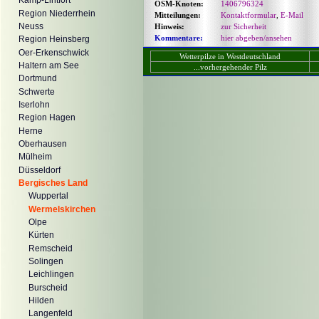
Kamp-Lintfort
OSM-Knoten:
1406796324
Region Niederrhein
Mitteilungen:
Kontaktformular
,
E-Mail
Neuss
Hinweis:
zur Sicherheit
Kommentare:
hier abgeben/ansehen
Region Heinsberg
Oer-Erkenschwick
Wetterpilze in Westdeutschland
Haltern am See
...vorhergehender Pilz
Dortmund
Schwerte
Iserlohn
Region Hagen
Herne
Oberhausen
Mülheim
Düsseldorf
Bergisches Land
Wuppertal
Wermelskirchen
Olpe
Kürten
Remscheid
Solingen
Leichlingen
Burscheid
Hilden
Langenfeld