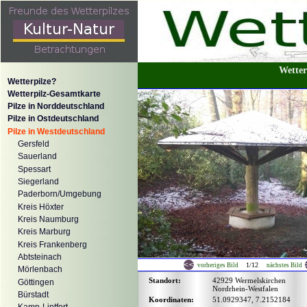
Wetter
Wetterpilze?
Wetterpilz-Gesamtkarte
Pilze in Norddeutschland
Pilze in Ostdeutschland
Pilze in Westdeutschland
Gersfeld
Sauerland
Spessart
Siegerland
Paderborn/Umgebung
Kreis Höxter
Kreis Naumburg
Kreis Marburg
Kreis Frankenberg
Abtsteinach
1/12
vorheriges Bild
nächstes Bild
Mörlenbach
Standort:
42929 Wermelskirchen
Göttingen
Nordrhein-Westfalen
Bürstadt
Koordinaten:
51.0929347, 7.2152184