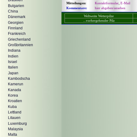
Brasilien
Mitteilungen:
Kontaktformular
,
E-Mail
Bulgarien
Kommentare:
hier abgeben/ansehen
China
Weltweite Wetterpilze
Dänemark
...vorhergehender Pilz
Georgien
Finnland
Frankreich
Griechenland
Großbritannien
Indiana
Indien
Israel
Italien
Japan
Kambodscha
Kamerun
Kanada
Korea
Kroatien
Kuba
Lettland
Litauen
Luxemburg
Malaysia
Malta