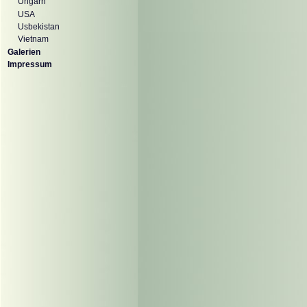
Ungarn
USA
Usbekistan
Vietnam
Galerien
Impressum