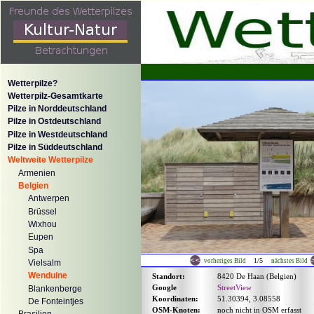
Wetterpilze?
Wetterpilz-Gesamtkarte
Pilze in Norddeutschland
Pilze in Ostdeutschland
Pilze in Westdeutschland
Pilze in Süddeutschland
Weltweite Wetterpilze
Armenien
Belgien
Antwerpen
Brüssel
Wixhou
Eupen
Spa
1/5
vorheriges Bild
nächstes Bild
Vielsalm
Wenduine
Standort:
8420 De Haan (Belgien)
Google
StreetView
Blankenberge
Koordinaten:
51.30394, 3.08558
De Fonteintjes
OSM-Knoten:
noch nicht in OSM erfasst