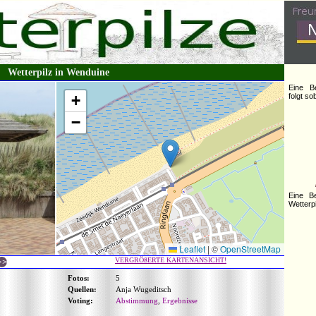
Wetterpilz in Wenduine
Eine B
+
folgt s
−
Eine B
Wetterpi
Leaflet
|
©
OpenStreetMap
VERGRÖßERTE KARTENANSICHT!
Fotos:
5
Quellen:
Anja Wugeditsch
Voting:
Abstimmung
,
Ergebnisse