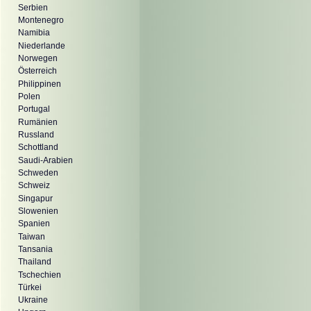
Serbien
Montenegro
Namibia
Niederlande
Norwegen
Österreich
Philippinen
Polen
Portugal
Rumänien
Russland
Schottland
Saudi-Arabien
Schweden
Schweiz
Singapur
Slowenien
Spanien
Taiwan
Tansania
Thailand
Tschechien
Türkei
Ukraine