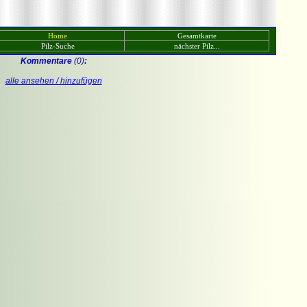
Home
Gesamtkarte
Pilz-Suche
nächster Pilz...
Kommentare
(0)
:
alle ansehen / hinzufügen