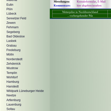
Malente
Mitteilungen:
Kontaktformular
,
E-Mail
Eutin
Kommentare:
hier abgeben/ansehen
Plön
Wetterpilze in Norddeutschland
Lübeck
...vorhergehender Pilz
Sereetzer Feld
Zewen
Fehmarn
Segeberg
Bad Oldesloe
Lasbek
Grabau
Fredeburg
Mölln
Norderstedt
Zehdenick
Wustrow
Templin
Wohltorf
Hamburg
Hanstedt
Wildpark Lüneburger Heide
Neetze
Artlenburg
Lauenburg
Soltau