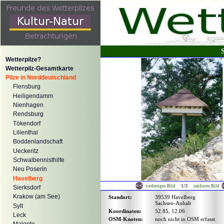
Wetterpilze?
Wetterpilz-Gesamtkarte
Pilze in Norddeutschland
Flensburg
Heiligendamm
Nienhagen
Rendsburg
Tökendorf
Lilienthal
Boddenlandschaft
Ueckeritz
Schwalbennisthilfe
Neu Poserin
Havelberg
1/3
vorheriges Bild
nächstes Bild
Sierksdorf
Krakow (am See)
Standort:
39539 Havelberg
Sachsen-Anhalt
Sylt
Koordinaten:
52.85, 12.06
Leck
OSM-Knoten:
noch nicht in OSM erfasst