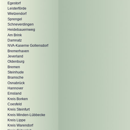
Egestorf
Leisterförde
Wietzendorf
Sprengel
Schneverdingen
Heidebauernweg
Am Brink
Damnatz
NVA-Kaserne Gollensdorf
Bremerhaven
Jeverland
Oldenburg
Bremen
Steinhude
Bramsche
Osnabrück
Hannover
Emsland
Kreis Borken
Coesfeld
Kreis Steinfurt
Kreis Minden-Lübbecke
Kreis Lippe
Kreis Warendorf