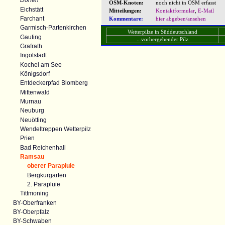
Dorfen
OSM-Knoten:
noch nicht in OSM erfasst
Eichstätt
Mitteilungen:
Kontaktformular
,
E-Mail
Farchant
Kommentare:
hier abgeben/ansehen
Garmisch-Partenkirchen
Wetterpilze in Süddeutschland
Gauting
...vorhergehender Pilz
Grafrath
Ingolstadt
Kochel am See
Königsdorf
Entdeckerpfad Blomberg
Mittenwald
Murnau
Neuburg
Neuötting
Wendeltreppen Wetterpilz
Prien
Bad Reichenhall
Ramsau
oberer Parapluie
Bergkurgarten
2. Parapluie
Tittmoning
BY-Oberfranken
BY-Oberpfalz
BY-Schwaben