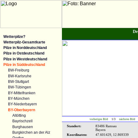
De
Wetterpilze?
Wetterpilz-Gesamtkarte
Pilze in Norddeutschland
Pilze in Ostdeutschland
Pilze in Westdeutschland
Pilze in Süddeutschland
BW-Freiburg
BW-Karlsruhe
BW-Stuttgart
BW-Tübingen
BY-Mittelfranken
BY-München
BY-Niederbayern
BY-Oberbayern
Altötting
1/3
vorheriges Bild
nächstes Bild
Bayrischzell
Standort:
83486 Ramsau
Burghausen
Bayern
Burgkirchen an der Alz
Koordinaten:
47.601429, 12.869339