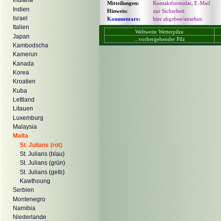
Indiana
Mitteilungen:
Kontaktformular
,
E-Mail
Indien
Hinweis:
zur Sicherheit
Israel
Kommentare:
hier abgeben/ansehen
Italien
Weltweite Wetterpilze
Japan
...vorhergehender Pilz
Kambodscha
Kamerun
Kanada
Korea
Kroatien
Kuba
Lettland
Litauen
Luxemburg
Malaysia
Malta
St. Julians (rot)
St. Julians (blau)
St. Julians (grün)
St. Julians (gelb)
Kawthoung
Serbien
Montenegro
Namibia
Niederlande