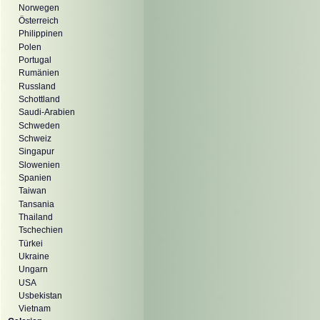
Norwegen
Österreich
Philippinen
Polen
Portugal
Rumänien
Russland
Schottland
Saudi-Arabien
Schweden
Schweiz
Singapur
Slowenien
Spanien
Taiwan
Tansania
Thailand
Tschechien
Türkei
Ukraine
Ungarn
USA
Usbekistan
Vietnam