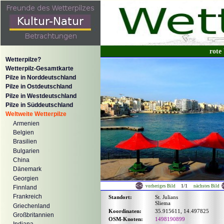
rote
Wetterpilze?
Wetterpilz-Gesamtkarte
Pilze in Norddeutschland
Pilze in Ostdeutschland
Pilze in Westdeutschland
Pilze in Süddeutschland
Weltweite Wetterpilze
Armenien
Belgien
Brasilien
Bulgarien
China
Dänemark
Georgien
1/1
vorheriges Bild
nächstes Bild
Finnland
Frankreich
Standort:
St. Julians
Sliema
Griechenland
Koordinaten:
35.915611, 14.497825
Großbritannien
OSM-Knoten:
1498190899