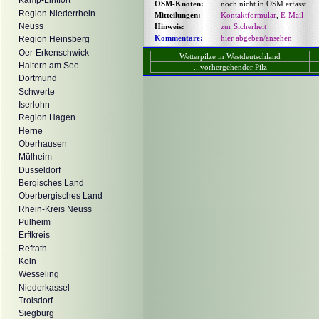
Kamp-Lintfort
OSM-Knoten:
noch nicht in OSM erfasst
Region Niederrhein
Mitteilungen:
Kontaktformular
,
E-Mail
Neuss
Hinweis:
zur Sicherheit
Kommentare:
hier abgeben/ansehen
Region Heinsberg
Oer-Erkenschwick
Wetterpilze in Westdeutschland
Haltern am See
...vorhergehender Pilz
Dortmund
Schwerte
Iserlohn
Region Hagen
Herne
Oberhausen
Mülheim
Düsseldorf
Bergisches Land
Oberbergisches Land
Rhein-Kreis Neuss
Pulheim
Erftkreis
Refrath
Köln
Wesseling
Niederkassel
Troisdorf
Siegburg