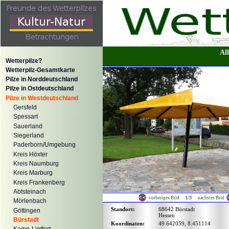
Al
Wetterpilze?
Wetterpilz-Gesamtkarte
Pilze in Norddeutschland
Pilze in Ostdeutschland
Pilze in Westdeutschland
Gersfeld
Spessart
Sauerland
Siegerland
Paderborn/Umgebung
Kreis Höxter
Kreis Naumburg
Kreis Marburg
Kreis Frankenberg
Abtsteinach
1/3
vorheriges Bild
nächstes Bild
Mörlenbach
Standort:
68642 Bürstadt
Göttingen
Hessen
Bürstadt
Koordinaten:
49.642059, 8.451114