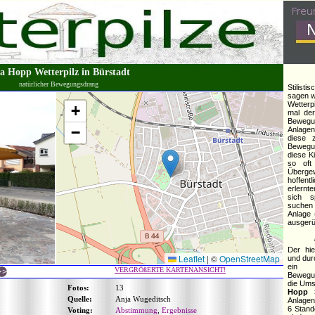
la Hopp Wetterpilz in Bürstadt
natürlicher Bewegungsdrang
Stilist
sagen w
Wetterp
+
mal de
Bewegun
−
Anlagen
diese 
Bewegun
diese K
so oft
Übergew
hoffent
erlern
sich s
suchen
Anlage 
ausgerü
Der hie
Leaflet
|
©
OpenStreetMap
und durc
ein "
VERGRÖßERTE KARTENANSICHT!
Bewegun
die Ums
Fotos:
13
Hopp S
Quelle:
Anja Wugeditsch
Anlagen
6 Stand
Voting:
Abstimmung
,
Ergebnisse