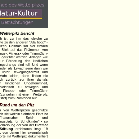
Wetterpilz Bericht
isch ist zu ihm das gleiche zu
ie zu den anderen "Alla hopp" -
ilzen. Deshalb soll hier einfach
r Blick auf das Phänomen von
gs-, Fitness- oder TrimmDich-
 gerichtet werden. Anlagen wie
zur Förderung des kindlichen
gsdrangs sind toll. Und wenn
inder als Erwachsene dann wie
 unter Bewegungsarmut und
icht leiden, dann finden sie
lich zurück zur ihrer damals
ten kindlichen Ungehemmheit,
pielerisch zu bewegen und
 Fitness- oder TrimmDich-
(zu selten mit einem Wetterpilz
stet) zum Rumtoben auf.
Rund um den Pilz
r von Wetterpilzen geschütze
h sie weithin sichtbare Platz ist
naturnaher Spiel- und
gsplatz für Schulkinder" - so
chreibung der von der
Dietmar
tiftung
errichteten insg. 19
, von denen hier exemplarisch
orte mit Wetterpilz dokumentiert