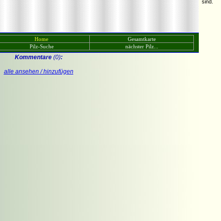
sind.
Home
Gesamtkarte
Pilz-Suche
nächster Pilz...
Kommentare
(0)
:
alle ansehen / hinzufügen