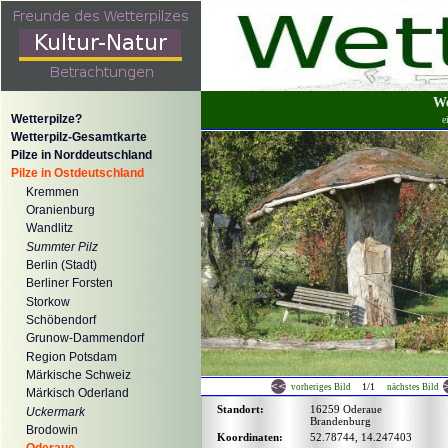
We
Wetterpilze?
e
Wetterpilz-Gesamtkarte
Pilze in Norddeutschland
Pilze in Ostdeutschland
Kremmen
Oranienburg
Wandlitz
Summter Pilz
Berlin (Stadt)
Berliner Forsten
Storkow
Schöbendorf
Grunow-Dammendorf
Region Potsdam
Märkische Schweiz
1/1
vorheriges Bild
nächstes Bild
Märkisch Oderland
Standort:
16259 Oderaue
Uckermark
Brandenburg
Brodowin
Koordinaten:
52.78744, 14.247403