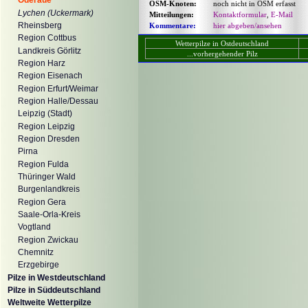
Oderaue
OSM-Knoten:
noch nicht in OSM erfasst
Lychen (Uckermark)
Mitteilungen:
Kontaktformular
,
E-Mail
Rheinsberg
Kommentare:
hier abgeben/ansehen
Region Cottbus
Wetterpilze in Ostdeutschland
Landkreis Görlitz
...vorhergehender Pilz
Region Harz
Region Eisenach
Region Erfurt/Weimar
Region Halle/Dessau
Leipzig (Stadt)
Region Leipzig
Region Dresden
Pirna
Region Fulda
Thüringer Wald
Burgenlandkreis
Region Gera
Saale-Orla-Kreis
Vogtland
Region Zwickau
Chemnitz
Erzgebirge
Pilze in Westdeutschland
Pilze in Süddeutschland
Weltweite Wetterpilze