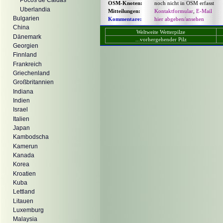
Pocos de Caldas
OSM-Knoten:
noch nicht in OSM erfasst
Uberlandia
Mitteilungen:
Kontaktformular
,
E-Mail
Bulgarien
Kommentare:
hier abgeben/ansehen
China
Weltweite Wetterpilze
Dänemark
...vorhergehender Pilz
Georgien
Finnland
Frankreich
Griechenland
Großbritannien
Indiana
Indien
Israel
Italien
Japan
Kambodscha
Kamerun
Kanada
Korea
Kroatien
Kuba
Lettland
Litauen
Luxemburg
Malaysia