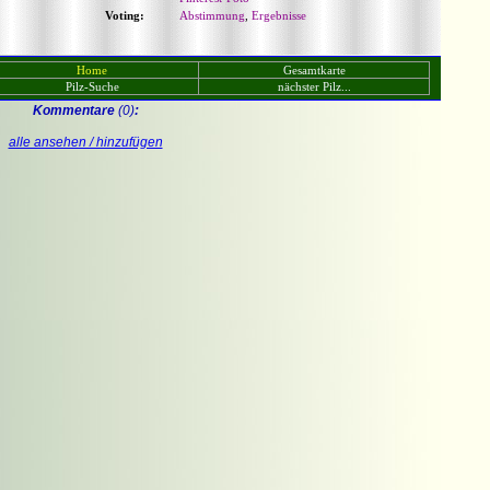
Voting:
Abstimmung
,
Ergebnisse
Home
Gesamtkarte
Pilz-Suche
nächster Pilz...
Kommentare
(0)
:
alle ansehen / hinzufügen