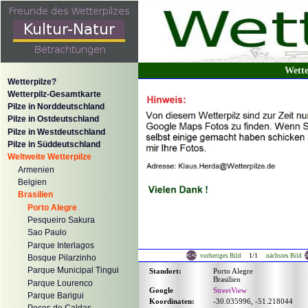
Wette
Wetterpilze?
Wetterpilz-Gesamtkarte
Pilze in Norddeutschland
Pilze in Ostdeutschland
Pilze in Westdeutschland
Pilze in Süddeutschland
Weltweite Wetterpilze
Armenien
Belgien
Brasilien
Porto Alegre
Pesqueiro Sakura
Sao Paulo
Parque Interlagos
1/1
vorheriges Bild
nächstes Bild
Bosque Pilarzinho
Parque Municipal Tingui
Standort:
Porto Alegre
Brasilien
Parque Lourenco
Google
StreetView
Parque Barigui
Koordinaten:
-30.035996, -51.218044