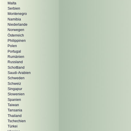
Malta
Serbien
Montenegro
Namibia
Niederlande
Norwegen
Österreich
Philippinen
Polen
Portugal
Rumänien
Russland
Schottland
Saudi-Arabien
Schweden
Schweiz
Singapur
Slowenien
Spanien
Taiwan
Tansania
Thailand
Tschechien
Türkei