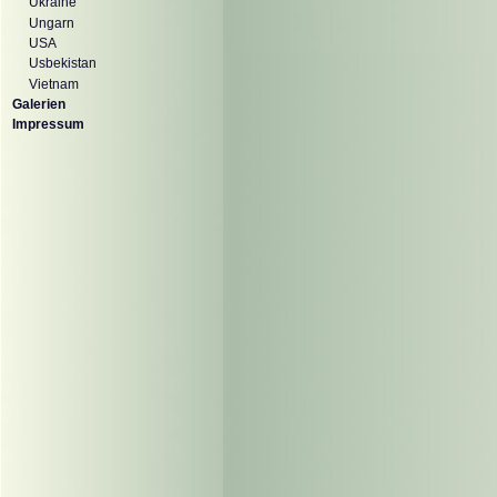
Ukraine
Ungarn
USA
Usbekistan
Vietnam
Galerien
Impressum