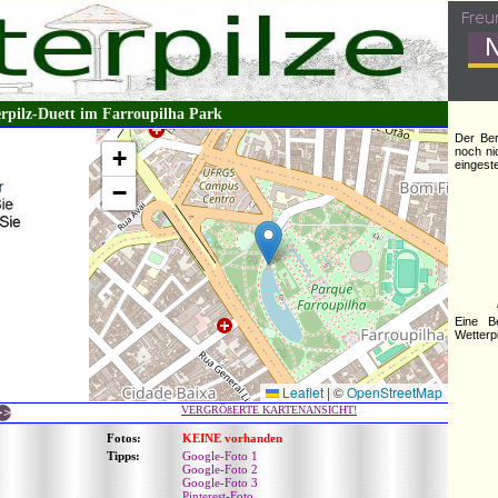
rpilz-Duett im Farroupilha Park
Der Ber
+
noch ni
eingestel
−
Eine B
Wetterpi
Leaflet
|
©
OpenStreetMap
VERGRÖßERTE KARTENANSICHT!
Fotos:
KEINE vorhanden
Tipps:
Google-Foto 1
Google-Foto 2
Google-Foto 3
Pinterest-Foto