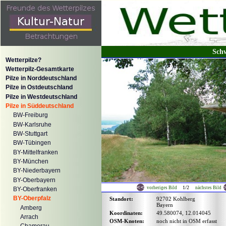
Schw
Wetterpilze?
Wetterpilz-Gesamtkarte
Pilze in Norddeutschland
Pilze in Ostdeutschland
Pilze in Westdeutschland
Pilze in Süddeutschland
BW-Freiburg
BW-Karlsruhe
BW-Stuttgart
BW-Tübingen
BY-Mittelfranken
BY-München
BY-Niederbayern
BY-Oberbayern
1/2
vorheriges Bild
nächstes Bild
BY-Oberfranken
BY-Oberpfalz
Standort:
92702 Kohlberg
Bayern
Amberg
Koordinaten:
49.580074, 12.014045
Arrach
OSM-Knoten:
noch nicht in OSM erfasst