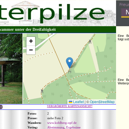
ammer unter der Dreifaltigkeit
Eine B
+
folgt s
−
Eine B
Wetterpi
Leaflet
|
©
OpenStreetMap
VERGRÖßERTE KARTENANSICHT!
Fotos:
2
Presse:
siehe Foto 2
Wandern:
www.kohlberg-opf.de
Voting:
Abstimmung
,
Ergebnisse