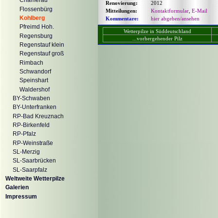
Chamerau
Renovierung:
2012
Flossenbürg
Mitteilungen:
Kontaktformular
,
E-Mail
Kohlberg
Kommentare:
hier abgeben/ansehen
Pfreimd Hoh.
Wetterpilze in Süddeutschland
Regensburg
...vorhergehender Pilz
Regenstauf klein
Regenstauf groß
Rimbach
Schwandorf
Speinshart
Waldershof
BY-Schwaben
BY-Unterfranken
RP-Bad Kreuznach
RP-Birkenfeld
RP-Pfalz
RP-Weinstraße
SL-Merzig
SL-Saarbrücken
SL-Saarpfalz
Weltweite Wetterpilze
Galerien
Impressum