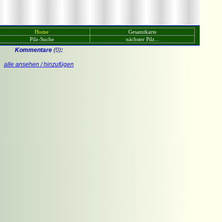
Home
Gesamtkarte
Pilz-Suche
nächster Pilz...
Kommentare
(0)
:
alle ansehen / hinzufügen