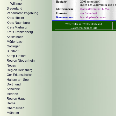
Baujahr:
2008 (renoviert)
Willingen
durch den Jägerverein 1834 
Siegerland
Mitteilungen:
Kontaktformular
,
E-Mail
Hinweis:
zur Sicherheit
Paderborn/Umgebung
Kommentare:
hier abgeben/ansehen
Kreis Höxter
Kreis Naumburg
Wetterpilze in Westdeutschland
Kreis Marburg
...vorhergehender Pilz
Kreis Frankenberg
Abtsteinach
Mörlenbach
Göttingen
Bürstadt
Kamp-Lintfort
Region Niederrhein
Neuss
Region Heinsberg
Oer-Erkenschwick
Haltern am See
Dortmund
Schwerte
Iserlohn
Region Hagen
Herne
Oberhausen
Mülheim