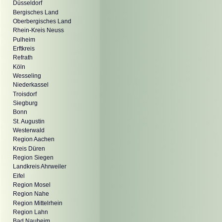
Düsseldorf
Bergisches Land
Oberbergisches Land
Rhein-Kreis Neuss
Pulheim
Erftkreis
Refrath
Köln
Wesseling
Niederkassel
Troisdorf
Siegburg
Bonn
St. Augustin
Westerwald
Region Aachen
Kreis Düren
Region Siegen
Landkreis Ahrweiler
Eifel
Region Mosel
Region Nahe
Region Mittelrhein
Region Lahn
Bad Nauheim