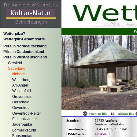
W
Wetterpilze?
Wetterpilz-Gesamtkarte
Pilze in Norddeutschland
Pilze in Ostdeutschland
Pilze in Westdeutschland
Gersfeld
Sauerland
Neheim
Winterberg
Am Anger
Westenfeld
Grevenstein
Herscheid
Oeventrop
Oeventrop-Reiter
1/5
vorheriges Bild
nächstes Bild
Eichholzviertel
Standort:
59755 Arnsberg
Nordrhein-Westfalen
Jägerbänke
Koordinaten:
51.4533187, 7.9998415
Lörmecketurm
OSM-Knoten:
420450290
Bausenpfad