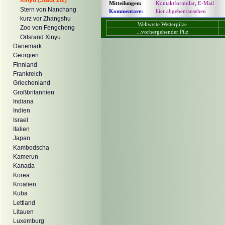
Xinyu (Stadt 2/2)
Mitteilungen:
Kontaktformular
,
E-Mail
Stern von Nanchang
Kommentare:
hier abgeben/ansehen
kurz vor Zhangshu
Weltweite Wetterpilze
Zoo von Fengcheng
...vorhergehender Pilz
Ortsrand Xinyu
Dänemark
Georgien
Finnland
Frankreich
Griechenland
Großbritannien
Indiana
Indien
Israel
Italien
Japan
Kambodscha
Kamerun
Kanada
Korea
Kroatien
Kuba
Lettland
Litauen
Luxemburg