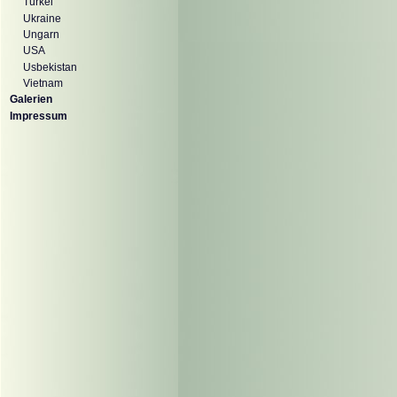
Türkei
Ukraine
Ungarn
USA
Usbekistan
Vietnam
Galerien
Impressum