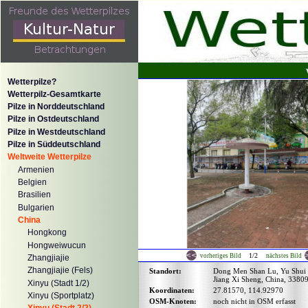
Wetterpilze?
Wetterpilz-Gesamtkarte
Pilze in Norddeutschland
Pilze in Ostdeutschland
Pilze in Westdeutschland
Pilze in Süddeutschland
Weltweite Wetterpilze
Armenien
Belgien
Brasilien
Bulgarien
China
Hongkong
Hongweiwucun
1/2
vorheriges Bild
nächstes Bild
Zhangjiajie
Zhangjiajie (Fels)
Standort:
Dong Men Shan Lu, Yu Shui 
Jiang Xi Sheng, China, 3380
Xinyu (Stadt 1/2)
Koordinaten:
27.81570, 114.92970
Xinyu (Sportplatz)
OSM-Knoten:
noch nicht in OSM erfasst