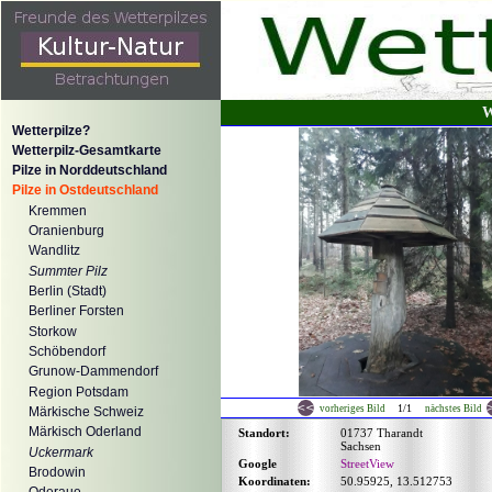
W
Wetterpilze?
Wetterpilz-Gesamtkarte
Pilze in Norddeutschland
Pilze in Ostdeutschland
Kremmen
Oranienburg
Wandlitz
Summter Pilz
Berlin (Stadt)
Berliner Forsten
Storkow
Schöbendorf
Grunow-Dammendorf
Region Potsdam
1/1
vorheriges Bild
nächstes Bild
Märkische Schweiz
Märkisch Oderland
Standort:
01737 Tharandt
Sachsen
Uckermark
Google
StreetView
Brodowin
Koordinaten:
50.95925, 13.512753