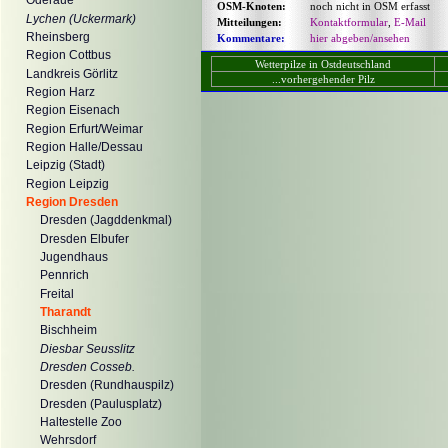
Oderaue
OSM-Knoten:
noch nicht in OSM erfasst
Lychen (Uckermark)
Mitteilungen:
Kontaktformular
,
E-Mail
Rheinsberg
Kommentare:
hier abgeben/ansehen
Region Cottbus
Wetterpilze in Ostdeutschland
Landkreis Görlitz
...vorhergehender Pilz
Region Harz
Region Eisenach
Region Erfurt/Weimar
Region Halle/Dessau
Leipzig (Stadt)
Region Leipzig
Region Dresden
Dresden (Jagddenkmal)
Dresden Elbufer
Jugendhaus
Pennrich
Freital
Tharandt
Bischheim
Diesbar Seusslitz
Dresden Cosseb.
Dresden (Rundhauspilz)
Dresden (Paulusplatz)
Haltestelle Zoo
Wehrsdorf