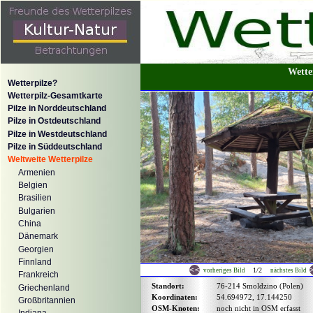
Wette
Wetterpilze?
Wetterpilz-Gesamtkarte
Pilze in Norddeutschland
Pilze in Ostdeutschland
Pilze in Westdeutschland
Pilze in Süddeutschland
Weltweite Wetterpilze
Armenien
Belgien
Brasilien
Bulgarien
China
Dänemark
Georgien
Finnland
1/2
vorheriges Bild
nächstes Bild
Frankreich
Standort:
76-214 Smoldzino (Polen)
Griechenland
Koordinaten:
54.694972, 17.144250
Großbritannien
OSM-Knoten:
noch nicht in OSM erfasst