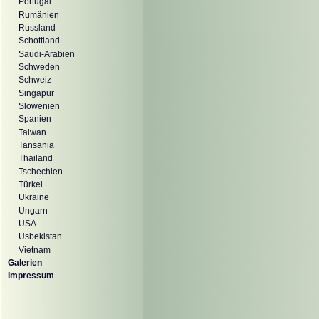
Portugal
Rumänien
Russland
Schottland
Saudi-Arabien
Schweden
Schweiz
Singapur
Slowenien
Spanien
Taiwan
Tansania
Thailand
Tschechien
Türkei
Ukraine
Ungarn
USA
Usbekistan
Vietnam
Galerien
Impressum