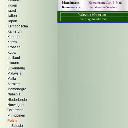
Indiana
Mitteilungen:
Kontaktformular
,
E-Mail
Indien
Kommentare:
hier abgeben/ansehen
Israel
Weltweite Wetterpilze
Italien
...vorhergehender Pilz
Japan
Kambodscha
Kamerun
Kanada
Korea
Kroatien
Kuba
Lettland
Litauen
Luxemburg
Malaysia
Malta
Serbien
Montenegro
Namibia
Niederlande
Norwegen
Österreich
Philippinen
Polen
Zalesie