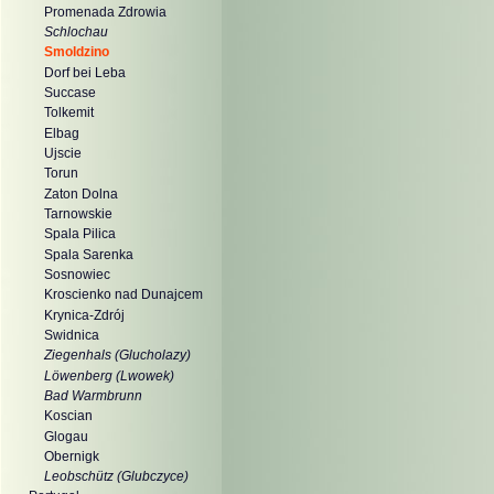
Promenada Zdrowia
Schlochau
Smoldzino
Dorf bei Leba
Succase
Tolkemit
Elbag
Ujscie
Torun
Zaton Dolna
Tarnowskie
Spala Pilica
Spala Sarenka
Sosnowiec
Kroscienko nad Dunajcem
Krynica-Zdrój
Swidnica
Ziegenhals (Glucholazy)
Löwenberg (Lwowek)
Bad Warmbrunn
Koscian
Glogau
Obernigk
Leobschütz (Glubczyce)