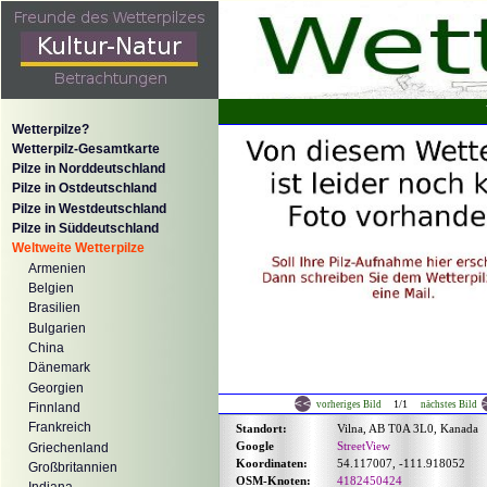
Wetterpilze?
Wetterpilz-Gesamtkarte
Pilze in Norddeutschland
Pilze in Ostdeutschland
Pilze in Westdeutschland
Pilze in Süddeutschland
Weltweite Wetterpilze
Armenien
Belgien
Brasilien
Bulgarien
China
Dänemark
Georgien
1/1
vorheriges Bild
nächstes Bild
Finnland
Frankreich
Standort:
Vilna, AB T0A 3L0, Kanada
Google
StreetView
Griechenland
Koordinaten:
54.117007, -111.918052
Großbritannien
OSM-Knoten:
4182450424