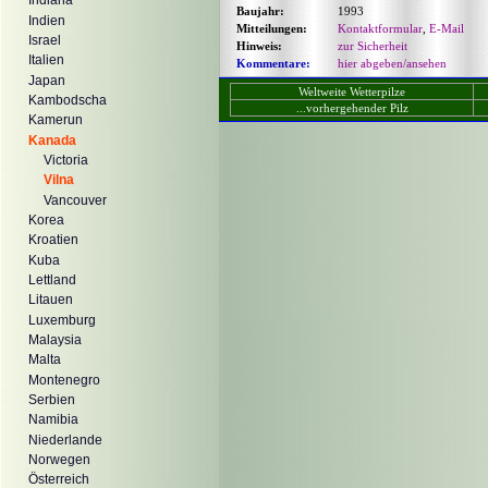
Indiana
Baujahr:
1993
Indien
Mitteilungen:
Kontaktformular
,
E-Mail
Israel
Hinweis:
zur Sicherheit
Italien
Kommentare:
hier abgeben/ansehen
Japan
Weltweite Wetterpilze
Kambodscha
...vorhergehender Pilz
Kamerun
Kanada
Victoria
Vilna
Vancouver
Korea
Kroatien
Kuba
Lettland
Litauen
Luxemburg
Malaysia
Malta
Montenegro
Serbien
Namibia
Niederlande
Norwegen
Österreich