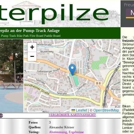
erpilz an der Pump-Track Anlage
k Pump Track Bike Park Flite Board Paddle Board
Die z
freizei
Ström
+
Antagon
dirt pa
−
dem Sta
In Kitz
"Bewe
getrenn
sich 
Nachbar
rechts 
Sickerg
Direkt
board u
gegensä
gemeins
Biken 
Leaflet
|
©
OpenStreetMap
(Paddel
Fortb
VERGRÖßERTE KARTENANSICHT!
allgem
jedoch
Fotos:
3
Pedale
Quellen:
Alexander Körner
Lenker
oder ru
Voting:
Abstimmung
,
Ergebnisse