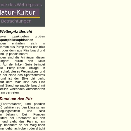
Wetterpilz Bericht
wei topaktuellen großen
tsportphilosophischen
ungen enthüllen sich in
ismen aus Pump track und bike
rk oder dem aus Flite board und
nd up paddle board.
ingen sind die Anhänger dieser
gungen" durch den Main
t. Auf der linken Seite befindet
die Pump-Track Anlage in
schaft dieses Wetterpilzes und
in der Nähe des Sportzentrums
rund ist der Bike dirt park.
 auf dem Main sind das Flite
nd Stand up paddle board mit
tzlich wirkenden Antriebsarten
am vertreten.
Rund um den Pilz
(Fahrradfahren) und paddlen
n) gehören zu den klassischen
ewegungsmitteln und sind
ein bekannt. Beim Pumpen
 steht der Radfahrer auf den
n und zieht das Fahrrad am
 je nachdem ob der Weg hoch
nter geht nach oben oder drückt