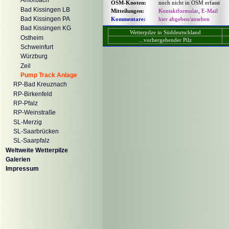
Amorbach
OSM-Knoten:
noch nicht in OSM erfasst
Bad Kissingen LB
Mitteilungen:
Kontaktformular
,
E-Mail
Bad Kissingen PA
Kommentare:
hier abgeben/ansehen
Bad Kissingen KG
Wetterpilze in Süddeutschland
Ostheim
...vorhergehender Pilz
Schweinfurt
Würzburg
Zeil
Pump Track Anlage
RP-Bad Kreuznach
RP-Birkenfeld
RP-Pfalz
RP-Weinstraße
SL-Merzig
SL-Saarbrücken
SL-Saarpfalz
Weltweite Wetterpilze
Galerien
Impressum