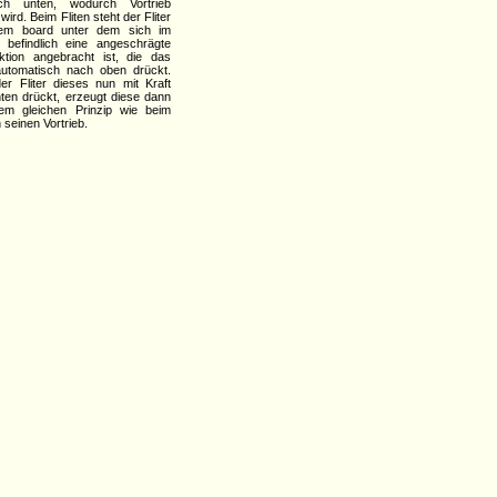
h unten, wodurch Vortrieb
wird. Beim Fliten steht der Fliter
nem board unter dem sich im
befindlich eine angeschrägte
ktion angebracht ist, die das
utomatisch nach oben drückt.
r Fliter dieses nun mit Kraft
ten drückt, erzeugt diese dann
em gleichen Prinzip wie beim
seinen Vortrieb.