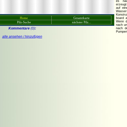
es nac
erzeugt 
auf ei
Wasser 
Konstru
Home
Gesamtkarte
board a
Wenn de
Pilz-Suche
nächster Pilz...
nach un
Kommentare
(0)
:
nach d
Pumpen 
alle ansehen / hinzufügen