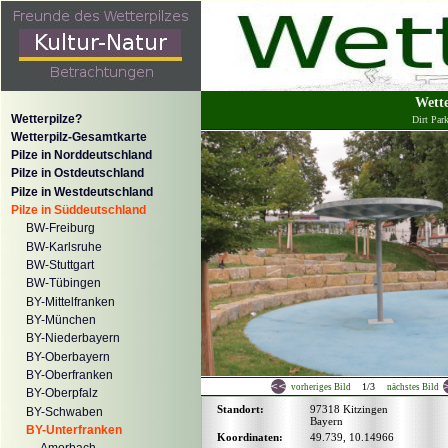
Wett
Wetterpilze?
Dirt Par
Wetterpilz-Gesamtkarte
Pilze in Norddeutschland
Pilze in Ostdeutschland
Pilze in Westdeutschland
Pilze in Süddeutschland
BW-Freiburg
BW-Karlsruhe
BW-Stuttgart
BW-Tübingen
BY-Mittelfranken
BY-München
BY-Niederbayern
BY-Oberbayern
BY-Oberfranken
1/3
vorheriges Bild
nächstes Bild
BY-Oberpfalz
Standort:
97318 Kitzingen
BY-Schwaben
Bayern
BY-Unterfranken
Koordinaten:
49.739, 10.14966