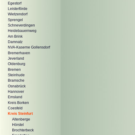
Egestorf
Leisterförde
Wietzendorf
Sprengel
Schneverdingen
Heidebauernweg
Am Brink
Damnatz
NVA-Kaserne Gollensdorf
Bremerhaven
Jeverland
Oldenburg
Bremen
Steinhude
Bramsche
Osnabrück
Hannover
Emsland
Kreis Borken
Coesfeld
Kreis Steinfurt
Altenberge
Hörstel
Brochterbeck