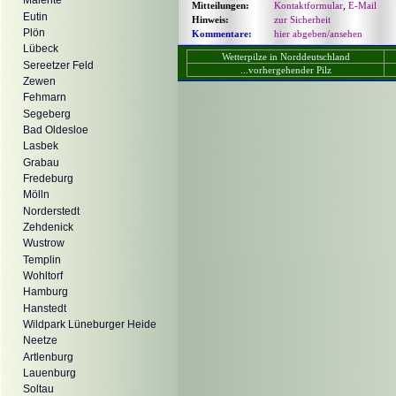
Malente
Mitteilungen:
Kontaktformular
,
E-Mail
Eutin
Hinweis:
zur Sicherheit
Plön
Kommentare:
hier abgeben/ansehen
Lübeck
Wetterpilze in Norddeutschland
Sereetzer Feld
...vorhergehender Pilz
Zewen
Fehmarn
Segeberg
Bad Oldesloe
Lasbek
Grabau
Fredeburg
Mölln
Norderstedt
Zehdenick
Wustrow
Templin
Wohltorf
Hamburg
Hanstedt
Wildpark Lüneburger Heide
Neetze
Artlenburg
Lauenburg
Soltau