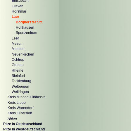
Emsdetten
Greven
Horstmar
Laer
Borghorster Str.
Holthausen
Sportzentrum
Leer
Mesum
Metelen
Neuenkirchen
Ochtrup
Gronau
Rheine
Steinfurt
Tecklenburg
Welbergen
Wettringen
Kreis Minden-Lübbecke
Kreis Lippe
Kreis Warendorf
Kreis Gütersloh
Ahlen
Pilze in Ostdeutschland
Pilze in Westdeutschland