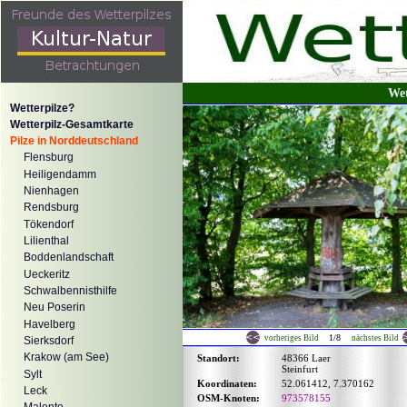
Wet
Wetterpilze?
Wetterpilz-Gesamtkarte
Pilze in Norddeutschland
Flensburg
Heiligendamm
Nienhagen
Rendsburg
Tökendorf
Lilienthal
Boddenlandschaft
Ueckeritz
Schwalbennisthilfe
Neu Poserin
Havelberg
1/8
vorheriges Bild
nächstes Bild
Sierksdorf
Krakow (am See)
Standort:
48366 Laer
Steinfurt
Sylt
Koordinaten:
52.061412, 7.370162
Leck
OSM-Knoten:
973578155