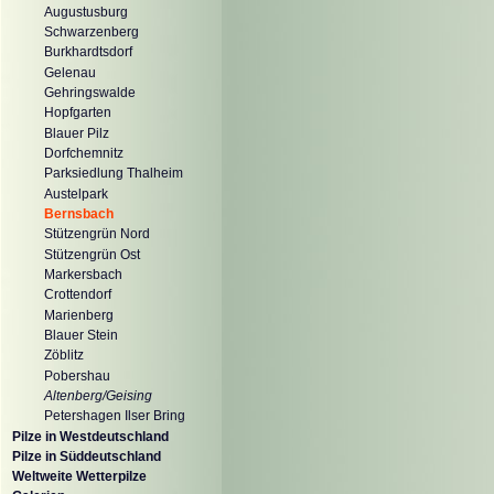
Augustusburg
Schwarzenberg
Burkhardtsdorf
Gelenau
Gehringswalde
Hopfgarten
Blauer Pilz
Dorfchemnitz
Parksiedlung Thalheim
Austelpark
Bernsbach
Stützengrün Nord
Stützengrün Ost
Markersbach
Crottendorf
Marienberg
Blauer Stein
Zöblitz
Pobershau
Altenberg/Geising
Petershagen Ilser Bring
Pilze in Westdeutschland
Pilze in Süddeutschland
Weltweite Wetterpilze