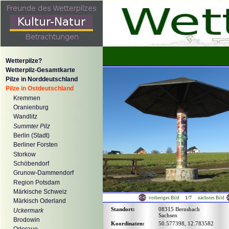
Wetterpilze?
Wetterpilz-Gesamtkarte
Pilze in Norddeutschland
Pilze in Ostdeutschland
Kremmen
Oranienburg
Wandlitz
Summter Pilz
Berlin (Stadt)
Berliner Forsten
Storkow
Schöbendorf
Grunow-Dammendorf
Region Potsdam
Märkische Schweiz
1/7
vorheriges Bild
nächstes Bild
Märkisch Oderland
Standort:
08315 Bernsbach
Uckermark
Sachsen
Brodowin
Koordinaten:
50.577398, 12.783582