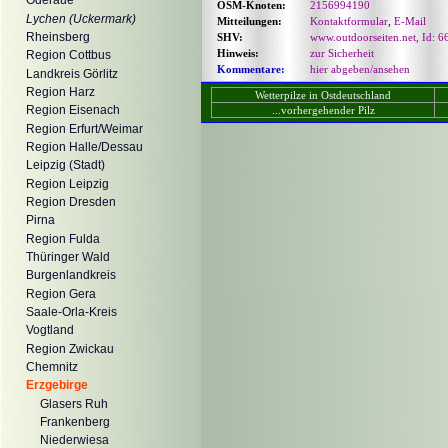
Oderaue
OSM-Knoten:
2156994190
Lychen (Uckermark)
Mitteilungen:
Kontaktformular
,
E-Mail
Rheinsberg
SHV:
www.outdoorseiten.net, Id: 6
Hinweis:
zur Sicherheit
Region Cottbus
Kommentare:
hier abgeben/ansehen
Landkreis Görlitz
Region Harz
Wetterpilze in Ostdeutschland
Region Eisenach
...vorhergehender Pilz
Region Erfurt/Weimar
Region Halle/Dessau
Leipzig (Stadt)
Region Leipzig
Region Dresden
Pirna
Region Fulda
Thüringer Wald
Burgenlandkreis
Region Gera
Saale-Orla-Kreis
Vogtland
Region Zwickau
Chemnitz
Erzgebirge
Glasers Ruh
Frankenberg
Niederwiesa