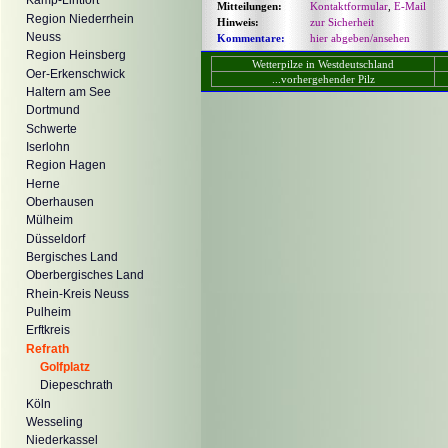
Kamp-Lintfort
Mitteilungen:
Kontaktformular
,
E-Mail
Region Niederrhein
Hinweis:
zur Sicherheit
Neuss
Kommentare:
hier abgeben/ansehen
Region Heinsberg
Wetterpilze in Westdeutschland
Oer-Erkenschwick
...vorhergehender Pilz
Haltern am See
Dortmund
Schwerte
Iserlohn
Region Hagen
Herne
Oberhausen
Mülheim
Düsseldorf
Bergisches Land
Oberbergisches Land
Rhein-Kreis Neuss
Pulheim
Erftkreis
Refrath
Golfplatz
Diepeschrath
Köln
Wesseling
Niederkassel