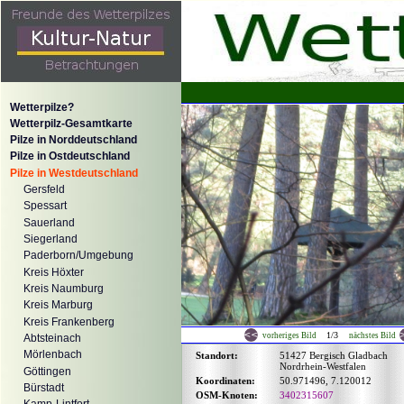
Wetterpilze?
Wetterpilz-Gesamtkarte
Pilze in Norddeutschland
Pilze in Ostdeutschland
Pilze in Westdeutschland
Gersfeld
Spessart
Sauerland
Siegerland
Paderborn/Umgebung
Kreis Höxter
Kreis Naumburg
Kreis Marburg
Kreis Frankenberg
1/3
vorheriges Bild
nächstes Bild
Abtsteinach
Mörlenbach
Standort:
51427 Bergisch Gladbach
Nordrhein-Westfalen
Göttingen
Koordinaten:
50.971496, 7.120012
Bürstadt
OSM-Knoten:
3402315607