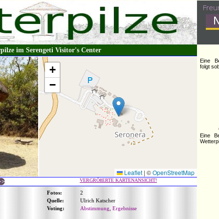
pilze im Serengeti Visitor's Center
Eine B
+
folgt s
−
Eine B
Wetterpi
Leaflet
|
©
OpenStreetMap
VERGRÖßERTE KARTENANSICHT!
Fotos:
2
Quelle:
Ulrich Katscher
Voting:
Abstimmung
,
Ergebnisse