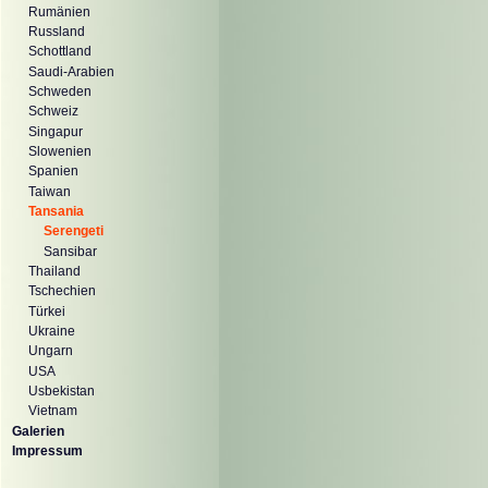
Rumänien
Russland
Schottland
Saudi-Arabien
Schweden
Schweiz
Singapur
Slowenien
Spanien
Taiwan
Tansania
Serengeti
Sansibar
Thailand
Tschechien
Türkei
Ukraine
Ungarn
USA
Usbekistan
Vietnam
Galerien
Impressum