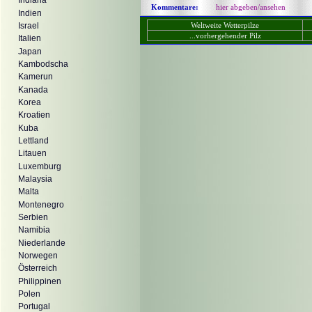
Indiana
Kommentare:
hier abgeben/ansehen
Indien
Weltweite Wetterpilze
Israel
...vorhergehender Pilz
Italien
Japan
Kambodscha
Kamerun
Kanada
Korea
Kroatien
Kuba
Lettland
Litauen
Luxemburg
Malaysia
Malta
Montenegro
Serbien
Namibia
Niederlande
Norwegen
Österreich
Philippinen
Polen
Portugal