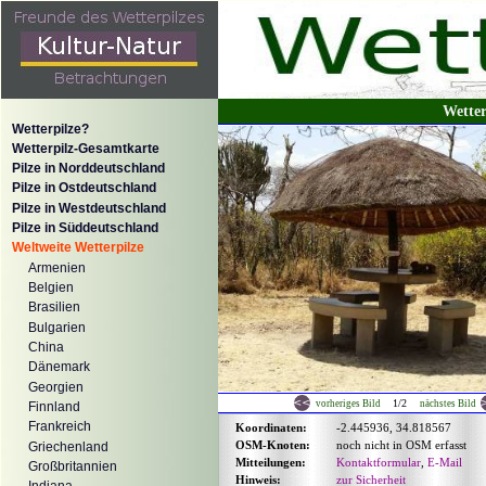
Wetter
Wetterpilze?
Wetterpilz-Gesamtkarte
Pilze in Norddeutschland
Pilze in Ostdeutschland
Pilze in Westdeutschland
Pilze in Süddeutschland
Weltweite Wetterpilze
Armenien
Belgien
Brasilien
Bulgarien
China
Dänemark
Georgien
1/2
vorheriges Bild
nächstes Bild
Finnland
Frankreich
Koordinaten:
-2.445936, 34.818567
OSM-Knoten:
noch nicht in OSM erfasst
Griechenland
Mitteilungen:
Kontaktformular
,
E-Mail
Großbritannien
Hinweis:
zur Sicherheit