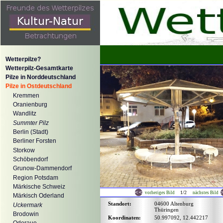
Wetterpilze?
Wetterpilz-Gesamtkarte
Pilze in Norddeutschland
Pilze in Ostdeutschland
Kremmen
Oranienburg
Wandlitz
Summter Pilz
Berlin (Stadt)
Berliner Forsten
Storkow
Schöbendorf
Grunow-Dammendorf
Region Potsdam
Märkische Schweiz
1/2
vorheriges Bild
nächstes Bild
Märkisch Oderland
Standort:
04600 Altenburg
Uckermark
Thüringen
Brodowin
Koordinaten:
50.997092, 12.442217