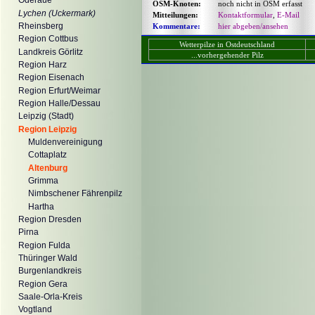
Oderaue
OSM-Knoten:
noch nicht in OSM erfasst
Lychen (Uckermark)
Mitteilungen:
Kontaktformular
,
E-Mail
Rheinsberg
Kommentare:
hier abgeben/ansehen
Region Cottbus
Wetterpilze in Ostdeutschland
Landkreis Görlitz
...vorhergehender Pilz
Region Harz
Region Eisenach
Region Erfurt/Weimar
Region Halle/Dessau
Leipzig (Stadt)
Region Leipzig
Muldenvereinigung
Cottaplatz
Altenburg
Grimma
Nimbschener Fährenpilz
Hartha
Region Dresden
Pirna
Region Fulda
Thüringer Wald
Burgenlandkreis
Region Gera
Saale-Orla-Kreis
Vogtland