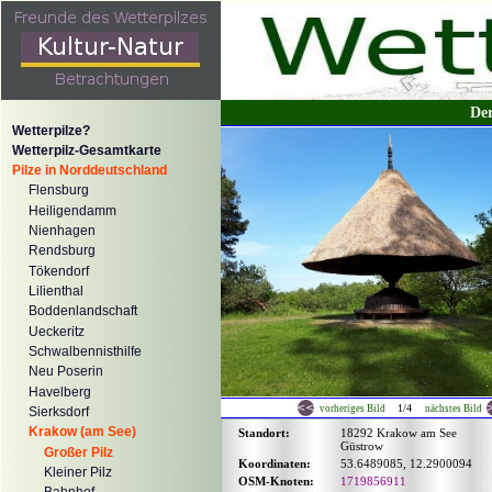
Der
Wetterpilze?
Wetterpilz-Gesamtkarte
Pilze in Norddeutschland
Flensburg
Heiligendamm
Nienhagen
Rendsburg
Tökendorf
Lilienthal
Boddenlandschaft
Ueckeritz
Schwalbennisthilfe
Neu Poserin
Havelberg
1/4
vorheriges Bild
nächstes Bild
Sierksdorf
Krakow (am See)
Standort:
18292 Krakow am See
Güstrow
Großer Pilz
Koordinaten:
53.6489085, 12.2900094
Kleiner Pilz
OSM-Knoten:
1719856911