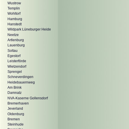
Wustrow
Templin
Wohltorf
Hamburg
Hanstedt
Wildpark Lüneburger Heide
Neetze
Artlenburg
Lauenburg
Soltau
Egestorf
Leisterförde
Wietzendorf
Sprengel
Schneverdingen
Heidebauernweg
Am Brink
Damnatz
NVA-Kaserne Gollensdorf
Bremerhaven
Jeverland
Oldenburg
Bremen
Steinhude