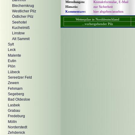
Bahnhof
Mitteilungen:
Kontaktformular
,
E-Mail
Blechernkrug
Hinweis:
zur Sicherheit
Westlicher Pilz
Kommentare:
hier abgeben/ansehen
Östlicher Pilz
Wetterpilze in Norddeutschland
Seehotel
...vorhergehender Pilz
Kuchelmiß
Linstow
Alt Sammit
Sylt
Leck
Malente
Eutin
Plön
Lübeck
Sereetzer Feld
Zewen
Fehmarn
Segeberg
Bad Oldesloe
Lasbek
Grabau
Fredeburg
Mölln
Norderstedt
Zehdenick