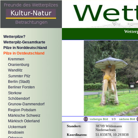
Wetterp
Wetterpilze?
Wetterpilz-Gesamtkarte
Pilze in Norddeutschland
Pilze in Ostdeutschland
Kremmen
Oranienburg
Wandlitz
Summter Pilz
Berlin (Stadt)
Berliner Forsten
Storkow
Schöbendorf
Grunow-Dammendorf
Region Potsdam
Märkische Schweiz
1/3
vorheriges Bild
nächstes Bild
Märkisch Oderland
Standort:
38709 Wildemann
Uckermark
Niedersachsen
Brodowin
Koordinaten:
51.833878, 10.293838