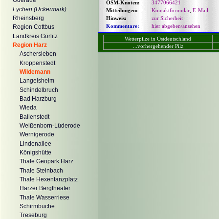
Oderaue
OSM-Knoten:
3477066421
Lychen (Uckermark)
Mitteilungen:
Kontaktformular
,
E-Mail
Rheinsberg
Hinweis:
zur Sicherheit
Kommentare:
hier abgeben/ansehen
Region Cottbus
Landkreis Görlitz
Wetterpilze in Ostdeutschland
Region Harz
...vorhergehender Pilz
Aschersleben
Kroppenstedt
Wildemann
Langelsheim
Schindelbruch
Bad Harzburg
Wieda
Ballenstedt
Weißenborn-Lüderode
Wernigerode
Lindenallee
Königshütte
Thale Geopark Harz
Thale Steinbach
Thale Hexentanzplatz
Harzer Bergtheater
Thale Wasserriese
Schirmbuche
Treseburg