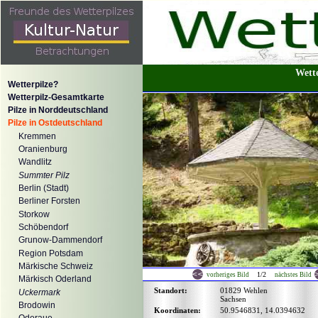
Wette
Wetterpilze?
Wetterpilz-Gesamtkarte
Pilze in Norddeutschland
Pilze in Ostdeutschland
Kremmen
Oranienburg
Wandlitz
Summter Pilz
Berlin (Stadt)
Berliner Forsten
Storkow
Schöbendorf
Grunow-Dammendorf
Region Potsdam
Märkische Schweiz
1/2
vorheriges Bild
nächstes Bild
Märkisch Oderland
Standort:
01829 Wehlen
Uckermark
Sachsen
Brodowin
Koordinaten:
50.9546831, 14.0394632