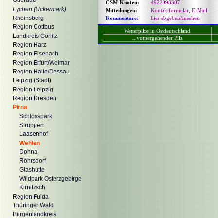
Oderaue
OSM-Knoten:
4922098307
Lychen (Uckermark)
Mitteilungen:
Kontaktformular
,
E-Mail
Rheinsberg
Kommentare:
hier abgeben/ansehen
Region Cottbus
Wetterpilze in Ostdeutschland
Landkreis Görlitz
...vorhergehender Pilz
Region Harz
Region Eisenach
Region Erfurt/Weimar
Region Halle/Dessau
Leipzig (Stadt)
Region Leipzig
Region Dresden
Pirna
Schlosspark
Struppen
Laasenhof
Wehlen
Dohna
Röhrsdorf
Glashütte
Wildpark Osterzgebirge
Kirnitzsch
Region Fulda
Thüringer Wald
Burgenlandkreis