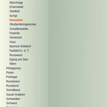
Marchegg
Eisenstadt
Seefeld
Ischgl
Gmunden
Straßenfernsprecher
Schafferwerke
Fladnitz
Semriach
Graz
Bairisch Kölldorf
Nußdorf o. d. T.
Rosswein
Eging am See
Wien
Philippinen
Polen
Portugal
Rumänien
Russland
Schottland
Saudi-Arabien
Schweden
Schweiz