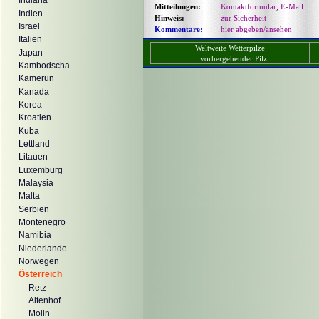
Indiana
Mitteilungen:
Kontaktformular
,
E-Mail
Indien
Hinweis:
zur Sicherheit
Israel
Kommentare:
hier abgeben/ansehen
Italien
Weltweite Wetterpilze
Japan
...vorhergehender Pilz
Kambodscha
Kamerun
Kanada
Korea
Kroatien
Kuba
Lettland
Litauen
Luxemburg
Malaysia
Malta
Serbien
Montenegro
Namibia
Niederlande
Norwegen
Österreich
Retz
Altenhof
Molln