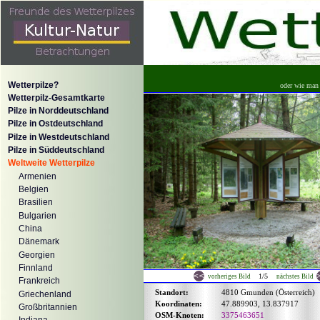
Wetterpilze?
oder wie man 
Wetterpilz-Gesamtkarte
Pilze in Norddeutschland
Pilze in Ostdeutschland
Pilze in Westdeutschland
Pilze in Süddeutschland
Weltweite Wetterpilze
Armenien
Belgien
Brasilien
Bulgarien
China
Dänemark
Georgien
Finnland
1/5
vorheriges Bild
nächstes Bild
Frankreich
Standort:
4810 Gmunden (Österreich)
Griechenland
Koordinaten:
47.889903, 13.837917
Großbritannien
OSM-Knoten:
3375463651