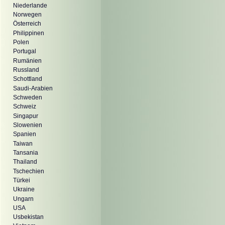
Niederlande
Norwegen
Österreich
Philippinen
Polen
Portugal
Rumänien
Russland
Schottland
Saudi-Arabien
Schweden
Schweiz
Singapur
Slowenien
Spanien
Taiwan
Tansania
Thailand
Tschechien
Türkei
Ukraine
Ungarn
USA
Usbekistan