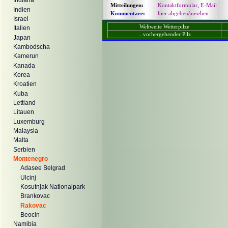
Indiana
Mitteilungen:
Kontaktformular
,
E-Mail
Indien
Kommentare:
hier abgeben/ansehen
Israel
Weltweite Wetterpilze
Italien
...vorhergehender Pilz
Japan
Kambodscha
Kamerun
Kanada
Korea
Kroatien
Kuba
Lettland
Litauen
Luxemburg
Malaysia
Malta
Serbien
Montenegro
Adasee Belgrad
Ulcinj
Kosutnjak Nationalpark
Brankovac
Rakovac
Beocin
Namibia