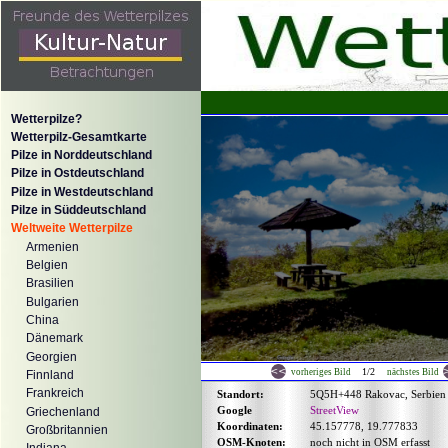
Wetterpilze?
Wetterpilz-Gesamtkarte
Pilze in Norddeutschland
Pilze in Ostdeutschland
Pilze in Westdeutschland
Pilze in Süddeutschland
Weltweite Wetterpilze
Armenien
Belgien
Brasilien
Bulgarien
China
Dänemark
Georgien
1/2
vorheriges Bild
nächstes Bild
Finnland
Frankreich
Standort:
5Q5H+448 Rakovac, Serbien
Google
StreetView
Griechenland
Koordinaten:
45.157778, 19.777833
Großbritannien
OSM-Knoten:
noch nicht in OSM erfasst