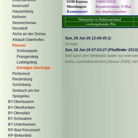
Drachselsried
OSM-Knoten:
13460550516
Innernzell
Mitteilungen:
Kontaktformular
,
E-Mail
Hauzenberg
Kommentare:
hier abgeben/ansehen
Kelheim
Wetterpilze in Süddeutschland
Neureichenau
...vorhergehender Pilz
Neustadt
Aicha an der Donau
Sun, 28 Jun 26 12:09:45 ()
:
Altstadt Osterhofen
Schade
Passau
Sun, 18 Jan 26 07:03:27 (Pfadfinder 2013)
Schlosspark
Man kann den Wetterpilz leider nur vom we
Prangersteig
leider, zumindest derzeit (Januar 2026), nic
Ludwigsteig
Dorniges Gestrüpp
Perlesreut
Riedenburg
Schönberg
Simbach am Inn
Spiegelau
BY-Oberbayern
BY-Oberfranken
BY-Oberpfalz
BY-Schwaben
BY-Unterfranken
RP-Bad Kreuznach
RP-Birkenfeld