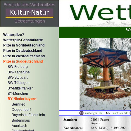
We
Wetterpilze?
Wetterpilz-Gesamtkarte
Pilze in Norddeutschland
Pilze in Ostdeutschland
Pilze in Westdeutschland
Pilze in Süddeutschland
BW-Freiburg
BW-Karlsruhe
BW-Stuttgart
BW-Tübingen
BY-Mittelfranken
BY-München
BY-Niederbayern
Bernried
Deggendorf
1/5
vorheriges Bild
nächstes Bild
Bayerisch Eisenstein
Standort:
94034 Passau
Bodenmais
Bayern
Auerbach
Koordinaten:
48.5913310, 13.4999592