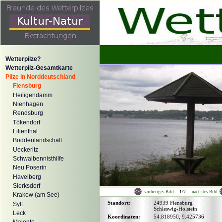
Wetterpilze?
Wetterpilz-Gesamtkarte
Pilze in Norddeutschland
Flensburg
Heiligendamm
Nienhagen
Rendsburg
Tökendorf
Lilienthal
Boddenlandschaft
Ueckeritz
Schwalbennisthilfe
Neu Poserin
Havelberg
Sierksdorf
1/7
vorheriges Bild
nächstes Bild
Krakow (am See)
Standort:
24939 Flensburg
Sylt
Schleswig-Holstein
Leck
Koordinaten:
54.818950, 9.425736