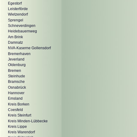
Egestorf
Leisterförde
Wietzendorf
Sprengel
Schneverdingen
Heidebauernweg
Am Brink
Damnatz
NVA-Kaserne Gollensdorf
Bremerhaven
Jeverland
Oldenburg
Bremen
Steinhude
Bramsche
Osnabrück
Hannover
Emsland
Kreis Borken
Coesfeld
Kreis Steinfurt
Kreis Minden-Lübbecke
Kreis Lippe
Kreis Warendorf