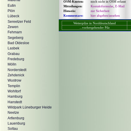
Malente
OSM-Knoten:
noch nicht in OSM erfasst
Eutin
Mitteilungen:
Kontaktformular
,
E-Mail
Plön
Hinweis:
zur Sicherheit
Kommentare:
hier abgeben/ansehen
Lübeck
Sereetzer Feld
Wetterpilze in Norddeutschland
Zewen
...vorhergehender Pilz
Fehmarn
Segeberg
Bad Oldesloe
Lasbek
Grabau
Fredeburg
Mölln
Norderstedt
Zehdenick
Wustrow
Templin
Wohltorf
Hamburg
Hanstedt
Wildpark Lüneburger Heide
Neetze
Artlenburg
Lauenburg
Soltau