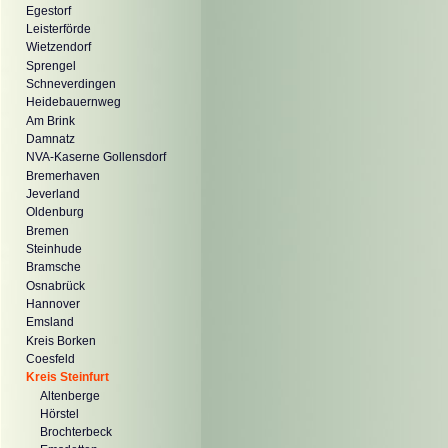
Egestorf
Leisterförde
Wietzendorf
Sprengel
Schneverdingen
Heidebauernweg
Am Brink
Damnatz
NVA-Kaserne Gollensdorf
Bremerhaven
Jeverland
Oldenburg
Bremen
Steinhude
Bramsche
Osnabrück
Hannover
Emsland
Kreis Borken
Coesfeld
Kreis Steinfurt
Altenberge
Hörstel
Brochterbeck