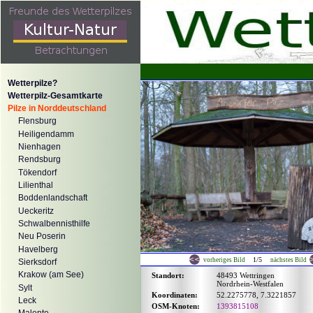
Wetterpilze?
Wetterpilz-Gesamtkarte
Pilze in Norddeutschland
Flensburg
Heiligendamm
Nienhagen
Rendsburg
Tökendorf
Lilienthal
Boddenlandschaft
Ueckeritz
Schwalbennisthilfe
Neu Poserin
Havelberg
1/5
vorheriges Bild
nächstes Bild
Sierksdorf
Krakow (am See)
Standort:
48493 Wettringen
Nordrhein-Westfalen
Sylt
Koordinaten:
52.2275778, 7.3221857
Leck
OSM-Knoten:
1393815108