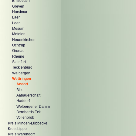
Emsdetten
Greven
Horstmar
Laer
Leer
Mesum
Metelen
Neuenkirchen
Ochtrup
Gronau
Rheine
Steinfurt
Tecklenburg
Welbergen
Wettringen
Andorf
Bilk
Aabauerschaft
Haddorf
Welbergener Damm
Bernhards Eck
Vollenbrok
Kreis Minden-Lübbecke
Kreis Lippe
Kreis Warendorf