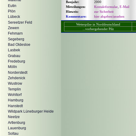
Malente
Baujahr:
2000
Eutin
Mitteilungen:
Kontaktformular
,
E-Mail
Plön
Hinweis:
zur Sicherheit
Kommentare:
hier abgeben/ansehen
Lübeck
Sereetzer Feld
Wetterpilze in Norddeutschland
Zewen
...vorhergehender Pilz
Fehmarn
Segeberg
Bad Oldesloe
Lasbek
Grabau
Fredeburg
Mölln
Norderstedt
Zehdenick
Wustrow
Templin
Wohltorf
Hamburg
Hanstedt
Wildpark Lüneburger Heide
Neetze
Artlenburg
Lauenburg
Soltau