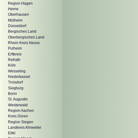
Region Hagen
Herne
Oberhausen
Mülheim
Düsseldorf
Bergisches Land
Oberbergisches Land
Rhein-Kreis Neuss
Pulheim
Erftkreis
Refrath
Köln
Wesseling
Niederkassel
Troisdorf
Siegburg
Bonn
St. Augustin
Westerwald
Region Aachen
Kreis Düren
Region Siegen
Landkreis Ahrweiler
Eifel