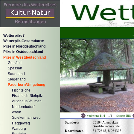
Wetterpilze?
"
Wetterpilz-Gesamtkarte
Pilze in Norddeutschland
Pilze in Ostdeutschland
Pilze in Westdeutschland
Gersfeld
Spessart
Sauerland
Siegerland
Paderborn/Umgebung
Fischteiche
Fischteich-Stehpilz
Autohaus Vollmari
Niederntudorf
Atteln
1/8
vorheriges Bild
nächstes Bild
Spiekermannweg
Standort:
33184 Altenbeken
Heggeweg
Nordrhein-Westfalen
Warburg
Koordinaten:
51.72845, 8.964305