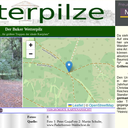
Der Buker Wetterpilz
...für größere Truppen der ideale Rastplatz"
Da steh
Auf ei
hier u
+
Wanderw
eine Art
−
können
absetz
Baumstä
"V" a
Grillen
Den Urs
in d
Jahrhun
Christ
Reiche
Standor
german
oder T
Leaflet
|
©
OpenStreetMap
gegang
diesen
VERGRÖßERTE KARTENANSICHT!
"Heinric
Fotos:
8
Quelle:
Foto 1: Peter CzajaFoto 2: Martin Schulte,
www.Paderborner-Waldschrat.de