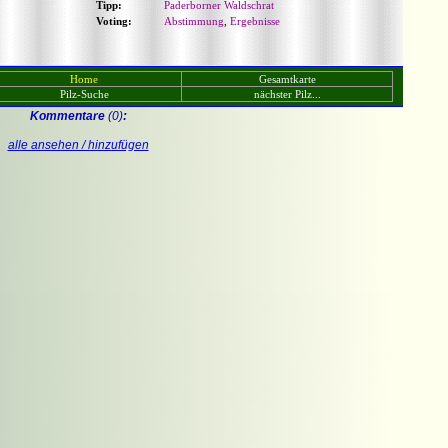
Tipp:
Paderborner Waldschrat
Voting:
Abstimmung
,
Ergebnisse
Home
Gesamtkarte
Pilz-Suche
nächster Pilz...
Kommentare
(0)
:
alle ansehen / hinzufügen