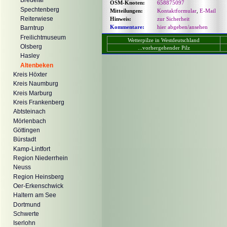
Bredelar
OSM-Knoten:
658875097
Spechtenberg
Mitteilungen:
Kontaktformular
,
E-Mail
Reiterwiese
Hinweis:
zur Sicherheit
Kommentare:
hier abgeben/ansehen
Barntrup
Freilichtmuseum
Wetterpilze in Westdeutschland
Olsberg
...vorhergehender Pilz
Hasley
Altenbeken
Kreis Höxter
Kreis Naumburg
Kreis Marburg
Kreis Frankenberg
Abtsteinach
Mörlenbach
Göttingen
Bürstadt
Kamp-Lintfort
Region Niederrhein
Neuss
Region Heinsberg
Oer-Erkenschwick
Haltern am See
Dortmund
Schwerte
Iserlohn