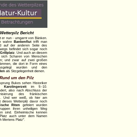
Wetterpilz Bericht
t er nun - umgarnt von Bänken.
ne wahre
Bankenflut
trifft man
nd auf der anderen Seite des
egs befindet sich sogar noch
Grillplatz
. Und auch an diesem
 sich Scharen von Menschen
en; und zwar auf zwei großen
mmen, die dort in Form eines
usgelegt wurden und den
den
als Sitzgelegenheit dienen.
Rund um den Pilz
prung Bukes sehen Historiker
er
Karolingerzeit
im 9.-10.
dert, also nach Abschluss der
ianisierung des fränkischen
s. Und wer weiß, ob hier am
t dieses Wetterpilz davor noch
ische Riten
gefeiert wurden
ruppen ihren unheiligen Weg
en sind. Einheimische kennen
 Platz auch unter dem Namen
h Mertens Platz".