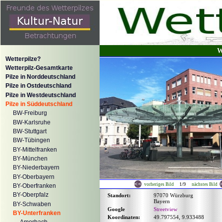
W
Wetterpilze?
Wetterpilz-Gesamtkarte
Pilze in Norddeutschland
Pilze in Ostdeutschland
Pilze in Westdeutschland
Pilze in Süddeutschland
BW-Freiburg
BW-Karlsruhe
BW-Stuttgart
BW-Tübingen
BY-Mittelfranken
BY-München
BY-Niederbayern
BY-Oberbayern
1/9
vorheriges Bild
nächstes Bild
BY-Oberfranken
BY-Oberpfalz
Standort:
97070 Würzburg
Bayern
BY-Schwaben
Google
Streetview
BY-Unterfranken
Koordinaten:
49.797554, 9.933488