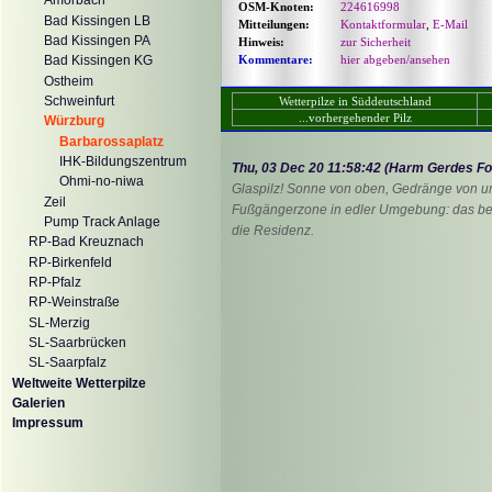
Amorbach
OSM-Knoten:
224616998
Bad Kissingen LB
Mitteilungen:
Kontaktformular
,
E-Mail
Bad Kissingen PA
Hinweis:
zur Sicherheit
Kommentare:
hier abgeben/ansehen
Bad Kissingen KG
Ostheim
Schweinfurt
Wetterpilze in Süddeutschland
...vorhergehender Pilz
Würzburg
Barbarossaplatz
IHK-Bildungszentrum
Thu, 03 Dec 20 11:58:42 (Harm Gerdes F
Ohmi-no-niwa
Glaspilz! Sonne von oben, Gedränge von unten
Zeil
Fußgängerzone in edler Umgebung: das berüh
Pump Track Anlage
die Residenz.
RP-Bad Kreuznach
RP-Birkenfeld
RP-Pfalz
RP-Weinstraße
SL-Merzig
SL-Saarbrücken
SL-Saarpfalz
Weltweite Wetterpilze
Galerien
Impressum