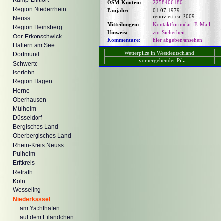
Kamp-Lintfort
OSM-Knoten:
2258406180
Region Niederrhein
Baujahr:
01.07.1979
renoviert ca. 2009
Neuss
Mitteilungen:
Kontaktformular
,
E-Mail
Region Heinsberg
Hinweis:
zur Sicherheit
Oer-Erkenschwick
Kommentare:
hier abgeben/ansehen
Haltern am See
Wetterpilze in Westdeutschland
Dortmund
...vorhergehender Pilz
Schwerte
Iserlohn
Region Hagen
Herne
Oberhausen
Mülheim
Düsseldorf
Bergisches Land
Oberbergisches Land
Rhein-Kreis Neuss
Pulheim
Erftkreis
Refrath
Köln
Wesseling
Niederkassel
am Yachthafen
auf dem Eiländchen