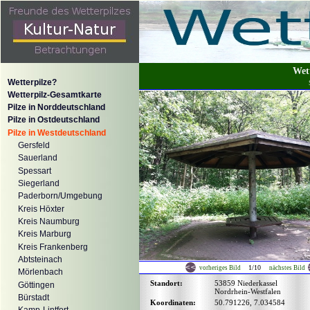
Wet
Wetterpilze?
Wetterpilz-Gesamtkarte
Pilze in Norddeutschland
Pilze in Ostdeutschland
Pilze in Westdeutschland
Gersfeld
Sauerland
Spessart
Siegerland
Paderborn/Umgebung
Kreis Höxter
Kreis Naumburg
Kreis Marburg
Kreis Frankenberg
Abtsteinach
1/10
vorheriges Bild
nächstes Bild
Mörlenbach
Standort:
53859 Niederkassel
Göttingen
Nordrhein-Westfalen
Bürstadt
Koordinaten:
50.791226, 7.034584