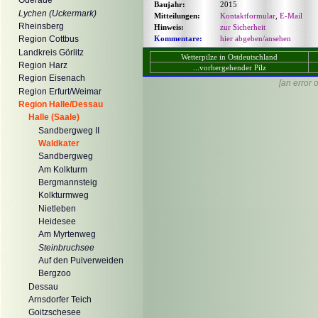
Oderaue
Baujahr:
2015
Lychen (Uckermark)
Mitteilungen:
Kontaktformular
,
E-Mail
Rheinsberg
Hinweis:
zur Sicherheit
Kommentare:
hier abgeben/ansehen
Region Cottbus
Landkreis Görlitz
Wetterpilze in Ostdeutschland
Region Harz
...vorhergehender Pilz
Region Eisenach
[an error 
Region Erfurt/Weimar
Region Halle/Dessau
Halle (Saale)
Sandbergweg II
Waldkater
Sandbergweg
Am Kolkturm
Bergmannsteig
Kolkturmweg
Nietleben
Heidesee
Am Myrtenweg
Steinbruchsee
Auf den Pulverweiden
Bergzoo
Dessau
Arnsdorfer Teich
Goitzschesee