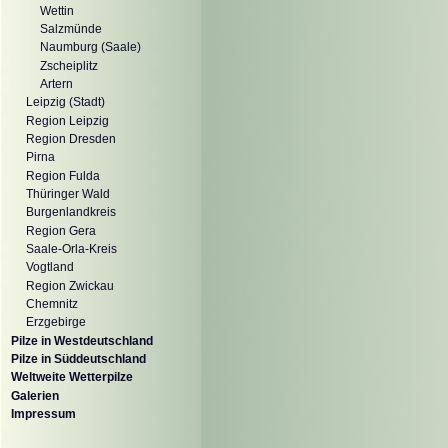
Wettin
Salzmünde
Naumburg (Saale)
Zscheiplitz
Artern
Leipzig (Stadt)
Region Leipzig
Region Dresden
Pirna
Region Fulda
Thüringer Wald
Burgenlandkreis
Region Gera
Saale-Orla-Kreis
Vogtland
Region Zwickau
Chemnitz
Erzgebirge
Pilze in Westdeutschland
Pilze in Süddeutschland
Weltweite Wetterpilze
Galerien
Impressum