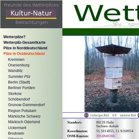
Wetterpilze?
Wetterpilz-Gesamtkarte
Pilze in Norddeutschland
Pilze in Ostdeutschland
Kremmen
Oranienburg
Wandlitz
Summter Pilz
Berlin (Stadt)
Berliner Forsten
Storkow
Schöbendorf
Grunow-Dammendorf
Region Potsdam
1/3
vorheriges Bild
nächstes Bild
Märkische Schweiz
Märkisch Oderland
Standort:
06120 Halle
Sachsen-Anhalt
Uckermark
Koordinaten:
51.5014855, 11.9268954
Brodowin
OSM-Knoten:
3914848266