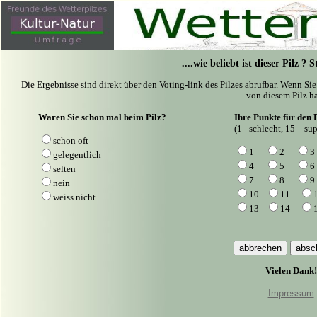
....wie beliebt ist dieser Pilz ?
Die Ergebnisse sind direkt über den Voting-link des Pilzes abrufbar. Wenn Si
von diesem Pilz ha
Waren Sie schon mal beim Pilz?
Ihre Punkte für den P
(1= schlecht, 15 = sup
schon oft
1
2
3
gelegentlich
4
5
6
selten
7
8
9
nein
10
11
weiss nicht
13
14
Vielen Dank!
Impressum