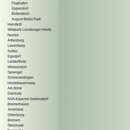
Flughafen
Eppendorf
Bullerdeich
August Bebel Park
Hanstedt
Wildpark Lüneburger Heide
Neetze
Artlenburg
Lauenburg
Soltau
Egestorf
Leisterförde
Wietzendorf
Sprengel
Schneverdingen
Heidebauernweg
Am Brink
Damnatz
NVA-Kaserne Gollensdorf
Bremerhaven
Jeverland
Oldenburg
Bremen
Steinhude