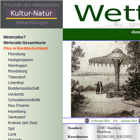
ehem
Wetterpilze?
Wetterpilz-Gesamtkarte
Pilze in Norddeutschland
Flensburg
Heiligendamm
Nienhagen
Rendsburg
Tökendorf
Lilienthal
Boddenlandschaft
Ueckeritz
Schwalbennisthilfe
Neu Poserin
Havelberg
Sierksdorf
1/4
vorheriges Bild
nächstes Bild
Krakow (am See)
Standort:
22587 Hamburg
Sylt
Hamburg
Leck
Koordinaten:
53.5562101, 9.8132021