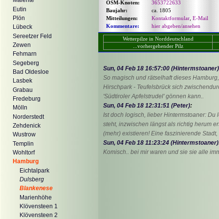
Malente
OSM-Knoten:
3653722633
Eutin
Baujahr:
ca. 1805
Plön
Mitteilungen:
Kontaktformular
,
E-Mail
Kommentare:
hier abgeben/ansehen
Lübeck
Sereetzer Feld
Wetterpilze in Norddeutschland
Zewen
...vorhergehender Pilz
Fehmarn
Segeberg
Sun, 04 Feb 18 16:57:00 (Hintermstoaner)
Bad Oldesloe
So magisch und rätselhaft dieses Hamburg,
Lasbek
Hirschpark - Teufelsbrück sich zwischendur
Grabau
'Südtiroler Apfelstrudel' gönnen kann..
Fredeburg
Sun, 04 Feb 18 12:31:51 (Peter)
:
Mölln
Ist doch logisch, lieber Hintermstoaner: Du
Norderstedt
steht, inzwischen längst als richtig herum er
Zehdenick
(mehr) existieren! Eine faszinierende Stadt,
Wustrow
Sun, 04 Feb 18 11:23:24 (Hintermstoaner)
Templin
Komisch.. bei mir waren und sie sie alle im
Wohltorf
Hamburg
Eichtalpark
Dulsberg
Blankenese
Marienhöhe
Klövensteen 1
Klövensteen 2