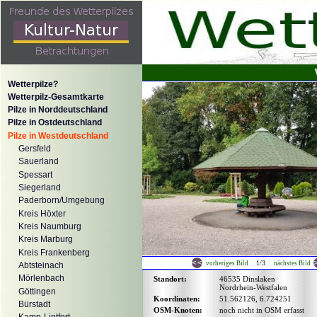
Wetterpilze?
Wetterpilz-Gesamtkarte
Pilze in Norddeutschland
Pilze in Ostdeutschland
Pilze in Westdeutschland
Gersfeld
Sauerland
Spessart
Siegerland
Paderborn/Umgebung
Kreis Höxter
Kreis Naumburg
Kreis Marburg
Kreis Frankenberg
1/3
vorheriges Bild
nächstes Bild
Abtsteinach
Mörlenbach
Standort:
46535 Dinslaken
Nordrhein-Westfalen
Göttingen
Koordinaten:
51.562126, 6.724251
Bürstadt
OSM-Knoten:
noch nicht in OSM erfasst