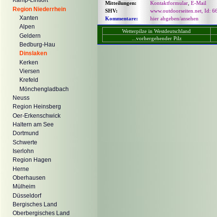
Kamp-Lintfort
Mitteilungen:
Kontaktformular
,
E-Mail
Region Niederrhein
SHV:
www.outdoorseiten.net, Id: 6
Xanten
Kommentare:
hier abgeben/ansehen
Alpen
Wetterpilze in Westdeutschland
Geldern
...vorhergehender Pilz
Bedburg-Hau
Dinslaken
Kerken
Viersen
Krefeld
Mönchengladbach
Neuss
Region Heinsberg
Oer-Erkenschwick
Haltern am See
Dortmund
Schwerte
Iserlohn
Region Hagen
Herne
Oberhausen
Mülheim
Düsseldorf
Bergisches Land
Oberbergisches Land