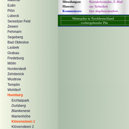
Malente
Mitteilungen:
Kontaktformular
,
E-Mail
Eutin
Hinweis:
zur Sicherheit
Plön
Kommentare:
hier abgeben/ansehen
Lübeck
Wetterpilze in Norddeutschland
Sereetzer Feld
...vorhergehender Pilz
Zewen
Fehmarn
Segeberg
Bad Oldesloe
Lasbek
Grabau
Fredeburg
Mölln
Norderstedt
Zehdenick
Wustrow
Templin
Wohltorf
Hamburg
Eichtalpark
Dulsberg
Blankenese
Marienhöhe
Klövensteen 1
Klövensteen 2