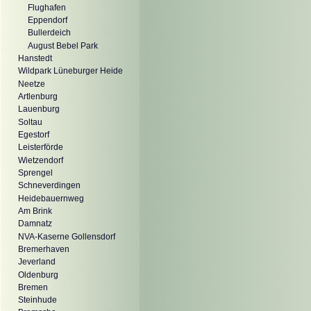
Flughafen
Eppendorf
Bullerdeich
August Bebel Park
Hanstedt
Wildpark Lüneburger Heide
Neetze
Artlenburg
Lauenburg
Soltau
Egestorf
Leisterförde
Wietzendorf
Sprengel
Schneverdingen
Heidebauernweg
Am Brink
Damnatz
NVA-Kaserne Gollensdorf
Bremerhaven
Jeverland
Oldenburg
Bremen
Steinhude