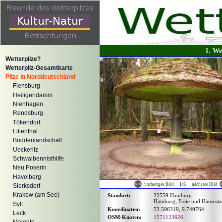
1. We
Wetterpilze?
Wetterpilz-Gesamtkarte
Pilze in Norddeutschland
Flensburg
Heiligendamm
Nienhagen
Rendsburg
Tökendorf
Lilienthal
Boddenlandschaft
Ueckeritz
Schwalbennisthilfe
Neu Poserin
Havelberg
1/5
vorheriges Bild
nächstes Bild
Sierksdorf
Krakow (am See)
Standort:
22559 Hamburg
Hamburg, Freie und Hansesta
Sylt
Koordinaten:
53.596319, 9.749764
Leck
OSM-Knoten:
1571123626