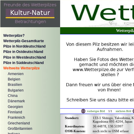
Wetterpi
Wetterpilze?
Wetterpilz-Gesamtkarte
Pilze in Norddeutschland
Pilze in Ostdeutschland
Pilze in Westdeutschland
Pilze in Süddeutschland
Weltweite Wetterpilze
Armenien
Belgien
Brasilien
Bulgarien
China
Dänemark
Georgien
1/1
vorheriges Bild
nächstes Bild
Finnland
Frankreich
Standort:
133-1 Shitogo, Yakushima, K
Kagoshima 891-4204, Japan
Griechenland
Koordinaten:
30.44878, 130.51997
Großbritannien
OSM-Knoten:
noch nicht in OSM erfasst