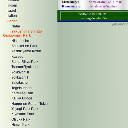
Indiana
Mitteilungen:
Kontaktformular
,
E-Mail
Indien
Kommentare:
hier abgeben/ansehen
Israel
Weltweite Wetterpilze
Italien
...vorhergehender Pilz
Japan
[an error 
Naha
Yakushima Shirigo
Gangomaru Park
Nishinosho
Shukkei-en Park
Yashikiyama Kofun
Kasado
Suma Rikyu Park
TsurumiRyokuchi
Yokkaichi II
Yokkaichi I
Yakatacho
Togetsubashi
Katsuragi-san
Kajika Bridge
Happo-en Garten Tokio
Yoyogi-Park Park
Kiyosumi-Park
Otsuka Park
Himeji Park