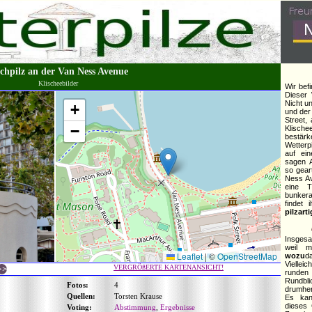
chpilz an der Van Ness Avenue
Klischeebilder
Wir bef
Dieser 
Nicht u
+
und de
Street,
−
Klisch
bestärk
Wetterp
auf ei
sagen A
so gear
Ness A
eine T
bunkera
findet
pilzart
Insgesa
weil m
Leaflet
|
©
OpenStreetMap
wozu
d
Vielle
VERGRÖßERTE KARTENANSICHT!
runden
Rundbl
Fotos:
4
drumher
Quellen:
Torsten Krause
Es kan
dieses 
Voting:
Abstimmung
,
Ergebnisse