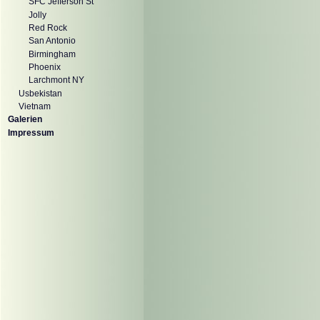
SFC Jefferson St
Jolly
Red Rock
San Antonio
Birmingham
Phoenix
Larchmont NY
Usbekistan
Vietnam
Galerien
Impressum