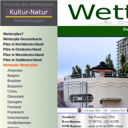
Da
Wetterpilze?
Wetterpilz-Gesamtkarte
Pilze in Norddeutschland
Pilze in Ostdeutschland
Pilze in Westdeutschland
Pilze in Süddeutschland
Weltweite Wetterpilze
Armenien
Belgien
Brasilien
Bulgarien
China
Dänemark
Georgien
Finnland
1/4
vorheriges Bild
nächstes Bild
Frankreich
Standort:
San Francisco, USA
Griechenland
Koordinaten:
37.80702, -122.42588
Großbritannien
OSM-Knoten:
noch nicht in OSM erfasst