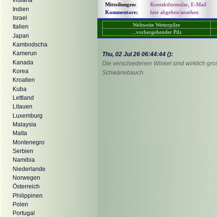
Indiana
Mitteilungen:
Kontaktformular
,
E-Mail
Indien
Kommentare:
hier abgeben/ansehen
Israel
Weltweite Wetterpilze
Italien
...vorhergehender Pilz
Japan
Kambodscha
Kamerun
Thu, 02 Jul 26 06:44:44 ()
:
Kanada
Die verschiedenen Winkel sind wirklich gr
Korea
Schwänebauch
Kroatien
Kuba
Lettland
Litauen
Luxemburg
Malaysia
Malta
Montenegro
Serbien
Namibia
Niederlande
Norwegen
Österreich
Philippinen
Polen
Portugal