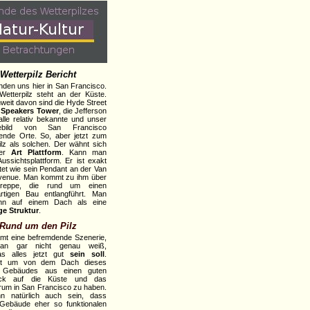
Wetterpilz Bericht
inden uns hier in San Francisco.
Wetterpilz steht an der Küste.
nweit davon sind die Hyde Street
r
Speakers Tower
, die Jefferson
 alle relativ bekannte und unser
eebild von San Francisco
ende Orte. So, aber jetzt zum
ilz als solchen. Der wähnt sich
ner
Art Plattform
. Kann man
ussichtsplattform. Er ist exakt
tet wie sein Pendant an der Van
venue. Man kommt zu ihm über
reppe, die rund um einen
rtigen Bau entlangführt. Man
 ihn auf einem Dach als eine
ige Struktur
.
Rund um den Pilz
mt eine befremdende Szenerie,
an gar nicht genau weiß,
as alles jetzt gut
sein soll
.
icht um von dem Dach dieses
 Gebäudes aus einen guten
ick auf die Küste und das
um in San Francisco zu haben.
n natürlich auch sein, dass
Gebäude eher so funktionalen