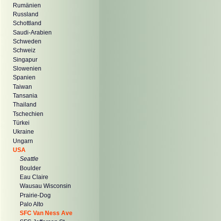
Rumänien
Russland
Schottland
Saudi-Arabien
Schweden
Schweiz
Singapur
Slowenien
Spanien
Taiwan
Tansania
Thailand
Tschechien
Türkei
Ukraine
Ungarn
USA
Seattle
Boulder
Eau Claire
Wausau Wisconsin
Prairie-Dog
Palo Alto
SFC Van Ness Ave