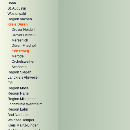
Bonn
St. Augustin
Westerwald
Region Aachen
Kreis Düren
Drover Heide I
Drover Heide II
Merzenich
Düren-Friedhof
Eldernweg
Merode
Orchelsweiher
Schönthal
Region Siegen
Landkreis Ahrweiler
Eifel
Region Mosel
Region Nahe
Region Mittelrhein
Lochmühle Wehrheim
Region Lahn
Bad Nauheim
Waldsee Tempel
Kreis Mainz-Bingen