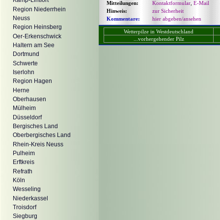
Kamp-Lintfort
Mitteilungen:
Kontaktformular
,
E-Mail
Region Niederrhein
Hinweis:
zur Sicherheit
Neuss
Kommentare:
hier abgeben/ansehen
Region Heinsberg
Wetterpilze in Westdeutschland
Oer-Erkenschwick
...vorhergehender Pilz
Haltern am See
Dortmund
Schwerte
Iserlohn
Region Hagen
Herne
Oberhausen
Mülheim
Düsseldorf
Bergisches Land
Oberbergisches Land
Rhein-Kreis Neuss
Pulheim
Erftkreis
Refrath
Köln
Wesseling
Niederkassel
Troisdorf
Siegburg