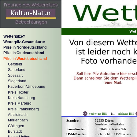
Wett
Wetterpilze?
Wetterpilz-Gesamtkarte
Pilze in Norddeutschland
Pilze in Ostdeutschland
Pilze in Westdeutschland
Gersfeld
Sauerland
Spessart
Siegerland
Paderborn/Umgebung
Kreis Höxter
Kreis Naumburg
Kreis Marburg
Kreis Frankenberg
1/1
vorheriges Bild
nächstes Bild
Abtsteinach
Mörlenbach
Standort:
52355 Düren
Nordrhein-Westfalen
Göttingen
Koordinaten:
50.784892, 6.467366
Bürstadt
OSM-Knoten:
noch nicht in OSM erfasst