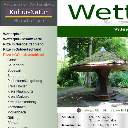
Wetterp
Wetterpilze?
Wetterpilz-Gesamtkarte
Pilze in Norddeutschland
Pilze in Ostdeutschland
Pilze in Westdeutschland
Gersfeld
Sauerland
Spessart
Siegerland
Paderborn/Umgebung
Kreis Höxter
Kreis Naumburg
Kreis Marburg
Kreis Frankenberg
Abtsteinach
1/11
vorheriges Bild
nächstes Bild
Mörlenbach
Standort:
42697 Solingen
Göttingen
Nordrhein-Westfalen
Bürstadt
Koordinaten:
51.151715, 6.973424