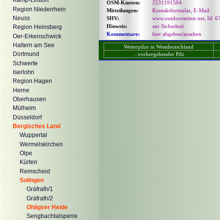
Kamp-Lintfort
OSM-Knoten:
2531191504
Region Niederrhein
Mitteilungen:
Kontaktformular
,
E-Mail
Neuss
SHV:
www.outdoorseiten.net, Id: 6
Hinweis:
zur Sicherheit
Region Heinsberg
Kommentare:
hier abgeben/ansehen
Oer-Erkenschwick
Haltern am See
Wetterpilze in Westdeutschland
Dortmund
...vorhergehender Pilz
Schwerte
Iserlohn
Region Hagen
Herne
Oberhausen
Mülheim
Düsseldorf
Bergisches Land
Wuppertal
Wermelskirchen
Olpe
Kürten
Remscheid
Solingen
Gräfrath/1
Gräfrath/2
Ohligser Heide
Sengbachtalsperre