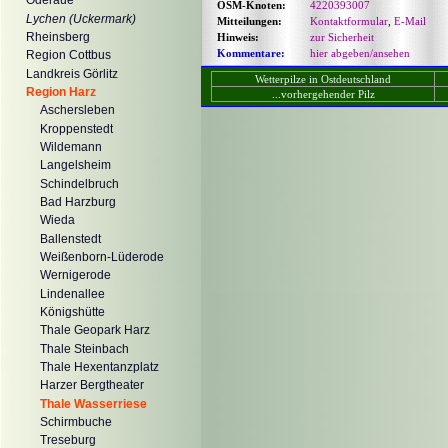
Oderaue
OSM-Knoten:
4220393007
Lychen (Uckermark)
Mitteilungen:
Kontaktformular
,
E-Mail
Rheinsberg
Hinweis:
zur Sicherheit
Kommentare:
hier abgeben/ansehen
Region Cottbus
Landkreis Görlitz
Wetterpilze in Ostdeutschland
Region Harz
...vorhergehender Pilz
Aschersleben
Kroppenstedt
Wildemann
Langelsheim
Schindelbruch
Bad Harzburg
Wieda
Ballenstedt
Weißenborn-Lüderode
Wernigerode
Lindenallee
Königshütte
Thale Geopark Harz
Thale Steinbach
Thale Hexentanzplatz
Harzer Bergtheater
Thale Wasserriese
Schirmbuche
Treseburg