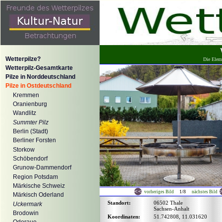
Wetterpilze?
Die Eleme
Wetterpilz-Gesamtkarte
Pilze in Norddeutschland
Pilze in Ostdeutschland
Kremmen
Oranienburg
Wandlitz
Summter Pilz
Berlin (Stadt)
Berliner Forsten
Storkow
Schöbendorf
Grunow-Dammendorf
Region Potsdam
Märkische Schweiz
1/8
vorheriges Bild
nächstes Bild
Märkisch Oderland
Standort:
06502 Thale
Uckermark
Sachsen-Anhalt
Brodowin
Koordinaten:
51.742808, 11.031620