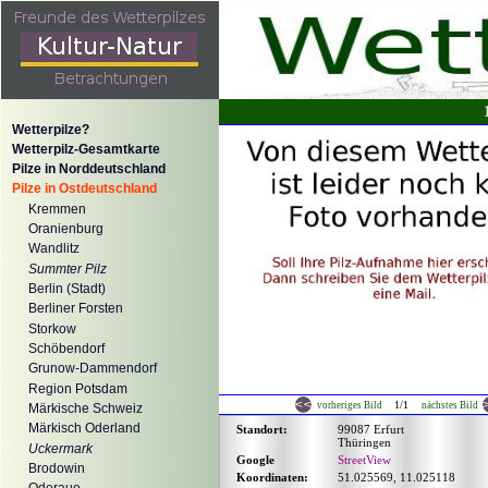
Wetterpilze?
Wetterpilz-Gesamtkarte
Pilze in Norddeutschland
Pilze in Ostdeutschland
Kremmen
Oranienburg
Wandlitz
Summter Pilz
Berlin (Stadt)
Berliner Forsten
Storkow
Schöbendorf
Grunow-Dammendorf
Region Potsdam
1/1
vorheriges Bild
nächstes Bild
Märkische Schweiz
Märkisch Oderland
Standort:
99087 Erfurt
Thüringen
Uckermark
Google
StreetView
Brodowin
Koordinaten:
51.025569, 11.025118