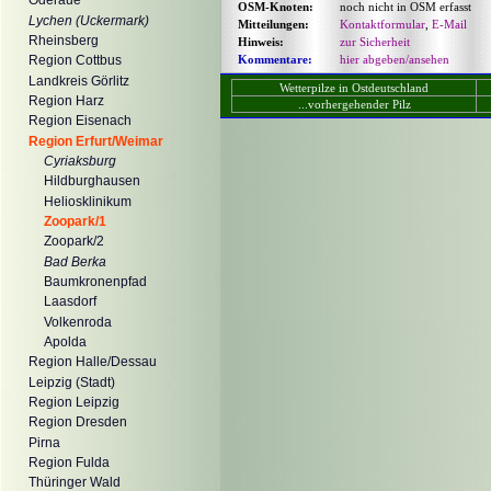
Oderaue
OSM-Knoten:
noch nicht in OSM erfasst
Lychen (Uckermark)
Mitteilungen:
Kontaktformular
,
E-Mail
Rheinsberg
Hinweis:
zur Sicherheit
Kommentare:
hier abgeben/ansehen
Region Cottbus
Landkreis Görlitz
Wetterpilze in Ostdeutschland
Region Harz
...vorhergehender Pilz
Region Eisenach
Region Erfurt/Weimar
Cyriaksburg
Hildburghausen
Heliosklinikum
Zoopark/1
Zoopark/2
Bad Berka
Baumkronenpfad
Laasdorf
Volkenroda
Apolda
Region Halle/Dessau
Leipzig (Stadt)
Region Leipzig
Region Dresden
Pirna
Region Fulda
Thüringer Wald