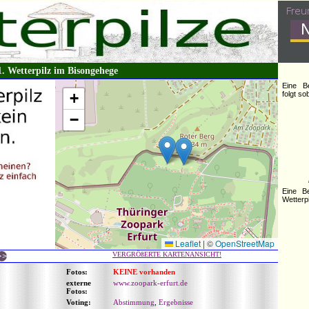
1. Wetterpilz im Bisongehege
Eine B
+
folgt s
−
Eine B
Wetterpi
Leaflet
|
©
OpenStreetMap
VERGRÖßERTE KARTENANSICHT!
Fotos:
KEINE vorhanden
externe
www.zoopark-erfurt.de
Fotos:
Voting:
Abstimmung
,
Ergebnisse