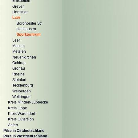
Emsdetten
Greven
Horstmar
Laer
Borghorster Str.
Holthausen
Sportzentrum
Leer
Mesum
Metelen
Neuenkirchen
Ochtrup
Gronau
Rheine
Steinfurt
Tecklenburg
Welbergen
Wettringen
Kreis Minden-Lübbecke
Kreis Lippe
Kreis Warendorf
Kreis Gütersloh
Ahlen
Pilze in Ostdeutschland
Pilze in Westdeutschland