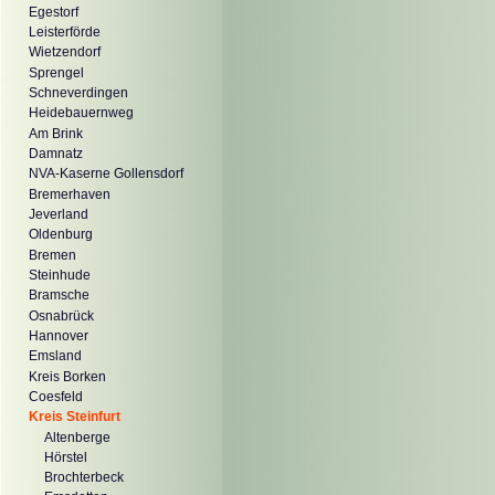
Egestorf
Leisterförde
Wietzendorf
Sprengel
Schneverdingen
Heidebauernweg
Am Brink
Damnatz
NVA-Kaserne Gollensdorf
Bremerhaven
Jeverland
Oldenburg
Bremen
Steinhude
Bramsche
Osnabrück
Hannover
Emsland
Kreis Borken
Coesfeld
Kreis Steinfurt
Altenberge
Hörstel
Brochterbeck