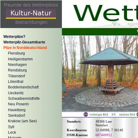
Wetterpilze?
Wetterpilz-Gesamtkarte
Pilze in Norddeutschland
Flensburg
Heiligendamm
Nienhagen
Rendsburg
Tökendorf
Lilienthal
Boddenlandschaft
Ueckeritz
Schwalbennisthilfe
Neu Poserin
Havelberg
1/5
vorheriges Bild
nächstes Bild
Sierksdorf
Krakow (am See)
Standort:
48366 Laer
Steinfurt
Sylt
Koordinaten:
52.04988, 7.36146
Leck
OSM-Knoten:
687449912