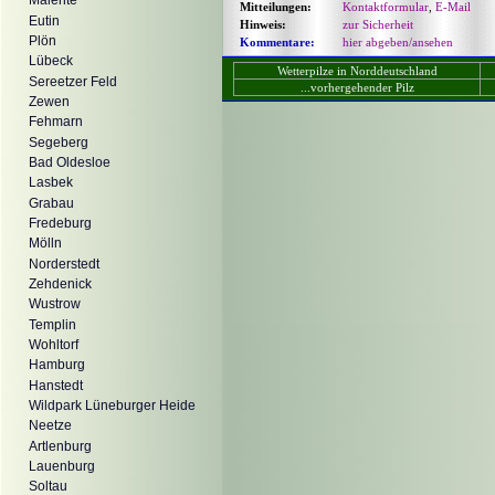
Malente
Mitteilungen:
Kontaktformular
,
E-Mail
Eutin
Hinweis:
zur Sicherheit
Plön
Kommentare:
hier abgeben/ansehen
Lübeck
Wetterpilze in Norddeutschland
Sereetzer Feld
...vorhergehender Pilz
Zewen
Fehmarn
Segeberg
Bad Oldesloe
Lasbek
Grabau
Fredeburg
Mölln
Norderstedt
Zehdenick
Wustrow
Templin
Wohltorf
Hamburg
Hanstedt
Wildpark Lüneburger Heide
Neetze
Artlenburg
Lauenburg
Soltau