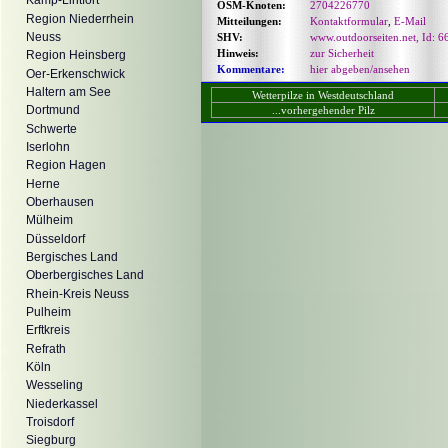
Kamp-Lintfort
OSM-Knoten:
2704226770
Region Niederrhein
Mitteilungen:
Kontaktformular
,
E-Mail
Neuss
SHV:
www.outdoorseiten.net, Id: 6
Hinweis:
zur Sicherheit
Region Heinsberg
Kommentare:
hier abgeben/ansehen
Oer-Erkenschwick
Haltern am See
Wetterpilze in Westdeutschland
Dortmund
...vorhergehender Pilz
Schwerte
Iserlohn
Region Hagen
Herne
Oberhausen
Mülheim
Düsseldorf
Bergisches Land
Oberbergisches Land
Rhein-Kreis Neuss
Pulheim
Erftkreis
Refrath
Köln
Wesseling
Niederkassel
Troisdorf
Siegburg