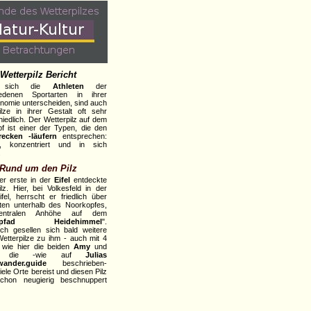
Wetterpilz Bericht
e sich die
Athleten
der
iedenen Sportarten in ihrer
nomie unterscheiden, sind auch
ilze in ihrer Gestalt oft sehr
hiedlich. Der Wetterpilz auf dem
f ist einer der Typen, die den
recken -läufern
entsprechen:
k, konzentriert und in sich
.
Rund um den Pilz
der erste in der
Eifel
entdeckte
ilz. Hier, bei Volkesfeld in der
ifel, herrscht er friedlich über
ten unterhalb des Noorkopfes,
entralen Anhöhe auf dem
mpfad Heidehimmel
".
lich gesellen sich bald weitere
 Wetterpilze zu ihm - auch mit 4
 wie hier die beiden
Amy
und
 die -wie auf
Julias
ander.guide
beschrieben-
ele Orte bereist und diesen Pilz
chon neugierig beschnuppert