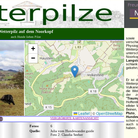
Wetterpilz auf dem Noorkopf
auch Hunde lieben Pilze
sowi
versch
Physiog
+
Wetterp
untersc
−
Noorkop
Langst
schlan
gekehrt
Er ist 
Wetterp
Vulkane
die Wei
der z
"
Trau
Hoffent
eifeler
Beinen,
Leaflet
|
©
OpenStreetMap
Pluto
,
Hundew
VERGRÖßERTE KARTENANSICHT!
schon vi
auch s
Fotos:
6
haben..
Quelle:
Julia vom Hundewander.guide
Foto 2: Claudia Seeher