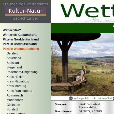
Wetterpilze?
Wetterpilz-Gesamtkarte
Pilze in Norddeutschland
Pilze in Ostdeutschland
Pilze in Westdeutschland
Gersfeld
Sauerland
Spessart
Siegerland
Paderborn/Umgebung
Kreis Höxter
Kreis Naumburg
Kreis Marburg
Kreis Frankenberg
Abtsteinach
1/6
vorheriges Bild
nächstes Bild
Mörlenbach
Standort:
56745 Volkesfeld
Göttingen
Rheinland-Pfalz
Bürstadt
Koordinaten:
50.38924, 7.13849