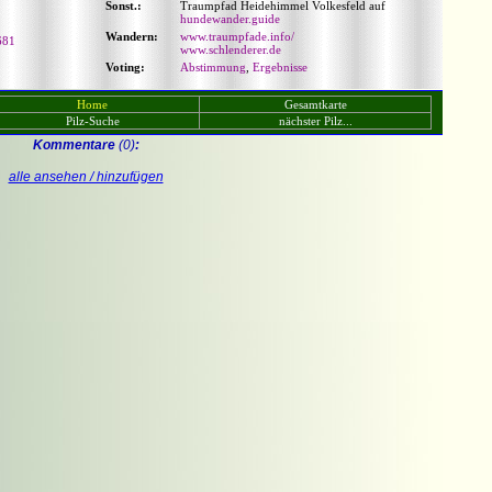
Sonst.:
Traumpfad Heidehimmel Volkesfeld auf
hundewander.guide
Wandern:
www.traumpfade.info/
681
www.schlenderer.de
Voting:
Abstimmung
,
Ergebnisse
Home
Gesamtkarte
Pilz-Suche
nächster Pilz...
Kommentare
(0)
:
alle ansehen / hinzufügen