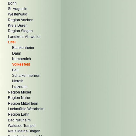
Bonn
St. Augustin
Westerwald
Region Aachen
Kreis Düren
Region Siegen
Landkreis Ahrweiler
Eifel
Blankenheim
Daun
Kempenich
Volkesfeld
Bell
Schalkenmehren
Neroth
Lutzerath
Region Mosel
Region Nahe
Region Mittelrhein
Lochmühle Wehrheim
Region Lahn
Bad Nauheim
Waldsee Tempel
Kreis Mainz-Bingen