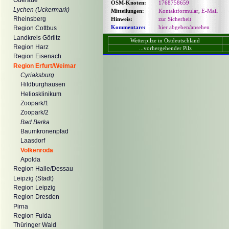
Oderaue
OSM-Knoten:
1768758659
Lychen (Uckermark)
Mitteilungen:
Kontaktformular
,
E-Mail
Rheinsberg
Hinweis:
zur Sicherheit
Kommentare:
hier abgeben/ansehen
Region Cottbus
Landkreis Görlitz
Wetterpilze in Ostdeutschland
Region Harz
...vorhergehender Pilz
Region Eisenach
Region Erfurt/Weimar
Cyriaksburg
Hildburghausen
Heliosklinikum
Zoopark/1
Zoopark/2
Bad Berka
Baumkronenpfad
Laasdorf
Volkenroda
Apolda
Region Halle/Dessau
Leipzig (Stadt)
Region Leipzig
Region Dresden
Pirna
Region Fulda
Thüringer Wald