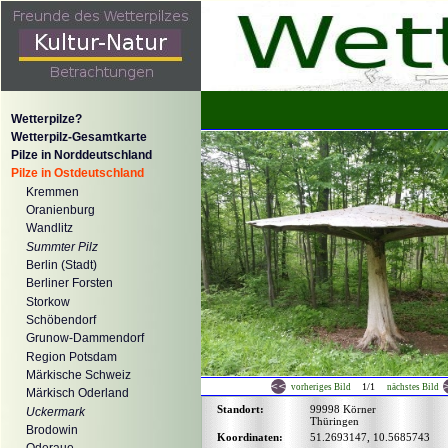
Wetterpilze?
Wetterpilz-Gesamtkarte
Pilze in Norddeutschland
Pilze in Ostdeutschland
Kremmen
Oranienburg
Wandlitz
Summter Pilz
Berlin (Stadt)
Berliner Forsten
Storkow
Schöbendorf
Grunow-Dammendorf
Region Potsdam
Märkische Schweiz
1/1
vorheriges Bild
nächstes Bild
Märkisch Oderland
Standort:
99998 Körner
Uckermark
Thüringen
Brodowin
Koordinaten:
51.2693147, 10.5685743