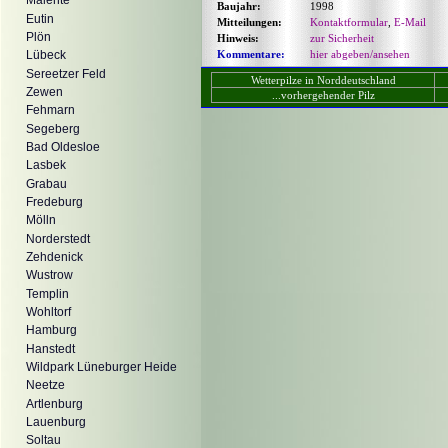
Malente
Baujahr:
1998
Eutin
Mitteilungen:
Kontaktformular
,
E-Mail
Plön
Hinweis:
zur Sicherheit
Kommentare:
hier abgeben/ansehen
Lübeck
Sereetzer Feld
Wetterpilze in Norddeutschland
Zewen
...vorhergehender Pilz
Fehmarn
Segeberg
Bad Oldesloe
Lasbek
Grabau
Fredeburg
Mölln
Norderstedt
Zehdenick
Wustrow
Templin
Wohltorf
Hamburg
Hanstedt
Wildpark Lüneburger Heide
Neetze
Artlenburg
Lauenburg
Soltau