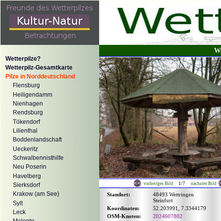
We
Wetterpilze?
Wetterpilz-Gesamtkarte
Pilze in Norddeutschland
Flensburg
Heiligendamm
Nienhagen
Rendsburg
Tökendorf
Lilienthal
Boddenlandschaft
Ueckeritz
Schwalbennisthilfe
Neu Poserin
Havelberg
1/7
vorheriges Bild
nächstes Bild
Sierksdorf
Krakow (am See)
Standort:
48493 Wettringen
Steinfurt
Sylt
Koordinaten:
52.203991, 7.3344179
Leck
OSM-Knoten:
2024607802