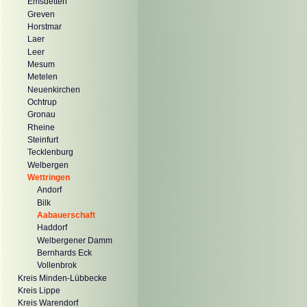
Emsdetten
Greven
Horstmar
Laer
Leer
Mesum
Metelen
Neuenkirchen
Ochtrup
Gronau
Rheine
Steinfurt
Tecklenburg
Welbergen
Wettringen
Andorf
Bilk
Aabauerschaft
Haddorf
Welbergener Damm
Bernhards Eck
Vollenbrok
Kreis Minden-Lübbecke
Kreis Lippe
Kreis Warendorf