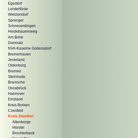
Egestorf
Leisterförde
Wietzendorf
Sprengel
Schneverdingen
Heidebauernweg
Am Brink
Damnatz
NVA-Kaserne Gollensdorf
Bremerhaven
Jeverland
Oldenburg
Bremen
Steinhude
Bramsche
Osnabrück
Hannover
Emsland
Kreis Borken
Coesfeld
Kreis Steinfurt
Altenberge
Hörstel
Brochterbeck