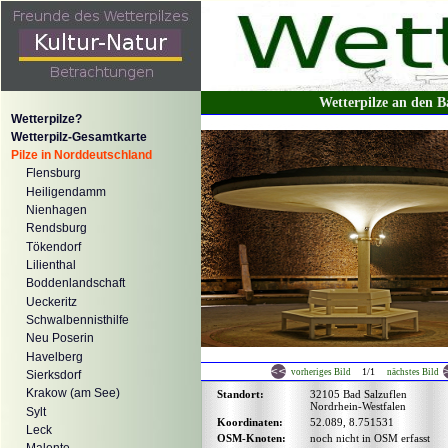
Wetterpilze an den 
Wetterpilze?
Wetterpilz-Gesamtkarte
Pilze in Norddeutschland
Flensburg
Heiligendamm
Nienhagen
Rendsburg
Tökendorf
Lilienthal
Boddenlandschaft
Ueckeritz
Schwalbennisthilfe
Neu Poserin
Havelberg
1/1
vorheriges Bild
nächstes Bild
Sierksdorf
Krakow (am See)
Standort:
32105 Bad Salzuflen
Nordrhein-Westfalen
Sylt
Koordinaten:
52.089, 8.751531
Leck
OSM-Knoten:
noch nicht in OSM erfasst