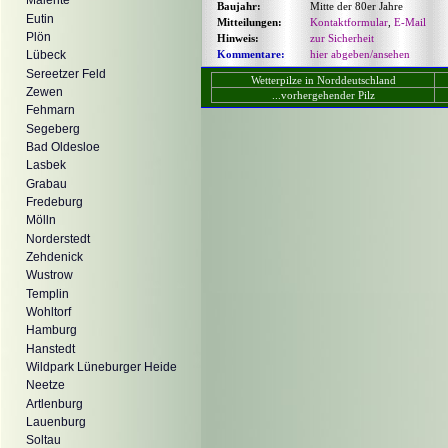
Malente
Baujahr:
Mitte der 80er Jahre
Eutin
Mitteilungen:
Kontaktformular
,
E-Mail
Plön
Hinweis:
zur Sicherheit
Kommentare:
hier abgeben/ansehen
Lübeck
Sereetzer Feld
Wetterpilze in Norddeutschland
Zewen
...vorhergehender Pilz
Fehmarn
Segeberg
Bad Oldesloe
Lasbek
Grabau
Fredeburg
Mölln
Norderstedt
Zehdenick
Wustrow
Templin
Wohltorf
Hamburg
Hanstedt
Wildpark Lüneburger Heide
Neetze
Artlenburg
Lauenburg
Soltau