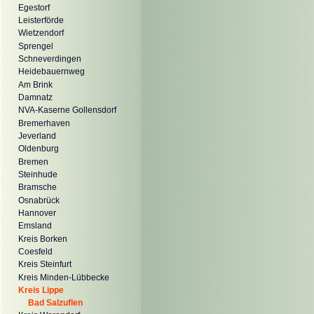
Egestorf
Leisterförde
Wietzendorf
Sprengel
Schneverdingen
Heidebauernweg
Am Brink
Damnatz
NVA-Kaserne Gollensdorf
Bremerhaven
Jeverland
Oldenburg
Bremen
Steinhude
Bramsche
Osnabrück
Hannover
Emsland
Kreis Borken
Coesfeld
Kreis Steinfurt
Kreis Minden-Lübbecke
Kreis Lippe
Bad Salzuflen