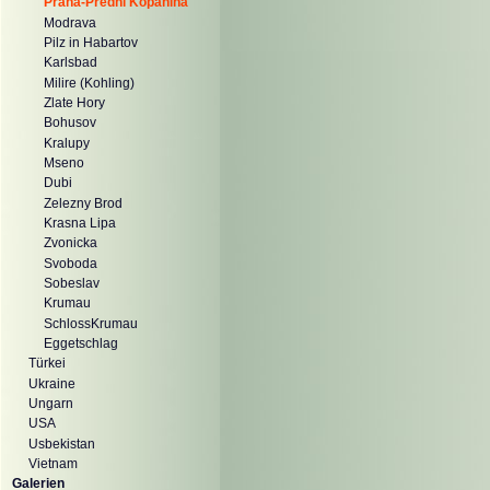
Praha-Prední Kopanina
Modrava
Pilz in Habartov
Karlsbad
Milire (Kohling)
Zlate Hory
Bohusov
Kralupy
Mseno
Dubi
Zelezny Brod
Krasna Lipa
Zvonicka
Svoboda
Sobeslav
Krumau
SchlossKrumau
Eggetschlag
Türkei
Ukraine
Ungarn
USA
Usbekistan
Vietnam
Galerien