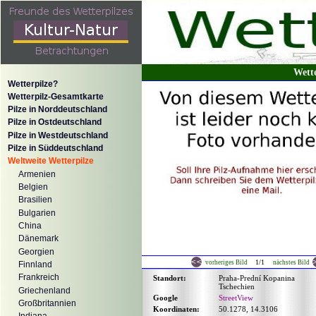
Wett
Wetterpilze?
Wetterpilz-Gesamtkarte
Pilze in Norddeutschland
Pilze in Ostdeutschland
Pilze in Westdeutschland
Pilze in Süddeutschland
Weltweite Wetterpilze
Armenien
Belgien
Brasilien
Bulgarien
China
Dänemark
Georgien
1/1
vorheriges Bild
nächstes Bild
Finnland
Frankreich
Standort:
Praha-Prední Kopanina
Tschechien
Griechenland
Google
StreetView
Großbritannien
Koordinaten:
50.1278, 14.3106