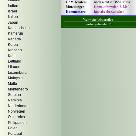
Indiana
OSM-Knoten:
noch nicht in OSM erfasst
Indien
Mitteilungen:
Kontaktformular
,
E-Mail
Israel
Kommentare:
hier abgeben/ansehen
Italien
Weltweite Wetterpilze
Japan
...vorhergehender Pilz
Kambodscha
Kamerun
Kanada
Korea
Kroatien
Kuba
Lettland
Litauen
Luxemburg
Malaysia
Malta
Montenegro
Serbien
Namibia
Niederlande
Norwegen
Österreich
Philippinen
Polen
Portugal