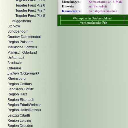
Tegeler Forst Pilz 5
Mitteilungen:
Kontaktformular
,
E-Mail
Tegeler Forst Pilz 6
Hinweis:
zur Sicherheit
Tegeler Forst Pilz 7
Kommentare:
hier abgeben/ansehen
Tegeler Forst Pilz 8
Wetterpilze in Ostdeutschland
Müggelheim
...vorhergehender Pilz
Storkow
Schöbendorf
Grunow-Dammendorf
Region Potsdam
Märkische Schweiz
Märkisch Oderland
Uckermark
Brodowin
Oderaue
Lychen (Uckermark)
Rheinsberg
Region Cottbus
Landkreis Görlitz
Region Harz
Region Eisenach
Region Erfurt/Weimar
Region Halle/Dessau
Leipzig (Stadt)
Region Leipzig
Region Dresden