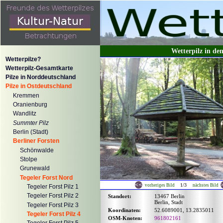
Wetterpilz in den
Wetterpilze?
Wetterpilz-Gesamtkarte
Pilze in Norddeutschland
Pilze in Ostdeutschland
Kremmen
Oranienburg
Wandlitz
Summter Pilz
Berlin (Stadt)
Berliner Forsten
Schönwalde
Stolpe
Grunewald
Tegeler Forst Nord
1/3
vorheriges Bild
nächstes Bild
Tegeler Forst Pilz 1
Tegeler Forst Pilz 2
Standort:
13467 Berlin
Berlin, Stadt
Tegeler Forst Pilz 3
Koordinaten:
52.6089001, 13.2835011
Tegeler Forst Pilz 4
OSM-Knoten:
961802161