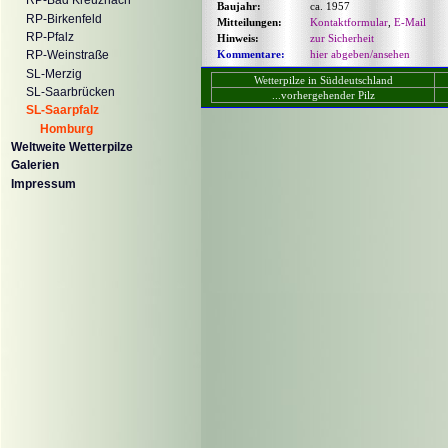
RP-Bad Kreuznach
Baujahr:
ca. 1957
RP-Birkenfeld
Mitteilungen:
Kontaktformular
,
E-Mail
RP-Pfalz
Hinweis:
zur Sicherheit
Kommentare:
hier abgeben/ansehen
RP-Weinstraße
SL-Merzig
Wetterpilze in Süddeutschland
SL-Saarbrücken
...vorhergehender Pilz
SL-Saarpfalz
Homburg
Weltweite Wetterpilze
Galerien
Impressum