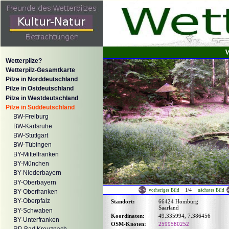
W
Wetterpilze?
Wetterpilz-Gesamtkarte
Pilze in Norddeutschland
Pilze in Ostdeutschland
Pilze in Westdeutschland
Pilze in Süddeutschland
BW-Freiburg
BW-Karlsruhe
BW-Stuttgart
BW-Tübingen
BY-Mittelfranken
BY-München
BY-Niederbayern
BY-Oberbayern
1/4
vorheriges Bild
nächstes Bild
BY-Oberfranken
BY-Oberpfalz
Standort:
66424 Homburg
Saarland
BY-Schwaben
Koordinaten:
49.335994, 7.386456
BY-Unterfranken
OSM-Knoten:
2599580252