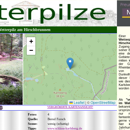
etterpilz am Hirschbrunnen
Eine
+
Wetterp
Hirsch
Zugang 
−
seiner 
eine d
Gebiet
mitten 
der G
Rheinlan
von
Dunkelh
dieser 
wie die
Karlsb
worden i
Als
"v
Leaflet
|
©
OpenStreetMap
im Wal
bekann
VERGRÖßERTE KARTENANSICHT!
ursprün
nur n
Fotos:
4
fantast
Quelle:
Bernd Forsch
gerne 
Sonne:
wenig (schattig)
hier 
Jahrhu
Tipps:
www.schloss-karlsberg.de