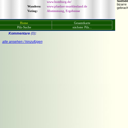
Südsee
www.homburg.de/
bizarre
Wandern:
www.pfaelzer-muehlenland.de
gebrach
Voting:
Abstimmung
,
Ergebnisse
Home
Gesamtkarte
Pilz-Suche
nächster Pilz...
Kommentare
(0)
:
alle ansehen / hinzufügen