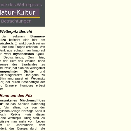
Wetterpilz Bericht
r der seltenen
Brunnen-
ilze
befindet sich hier am
würzloch
. Er wirkt durch seinen
über eine Treppe erhaben. Von
Bank aus schaut man hinab auf
er wohl
mystischsten
Quell-
e Deutschlands. Denn hier,
in der Tiefe des Waldes, nahe
renze des Saarlandes zu
d-Pfalz, hat sich ein Waldgebiet
ungeahnter Dichte
und
eit ausgebreitet. Und genau zu
Stimmung passt ein Wetterpilz
ser, der durch Beschäftigte der
erg Brauerei Homburg erbaut
st.
Rund um den Pilz
ersunkenes Märchenschloss
d"
ist das Schloss Karlsberg
t. Vor allem, da von der
glichen Anlage Herzogs Karls II
och Relikte -wie dieser
ische Wetterpilz- übrig sind. Zu
wüsste man mehr vom Leben
im 18. Jahrhundert, dem
ndert, das Europa durch die