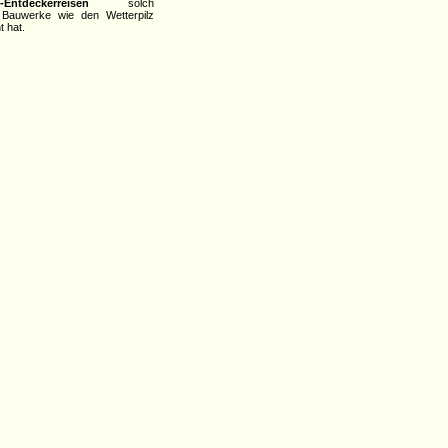
-Entdeckerreisen
solch
 Bauwerke wie den Wetterpilz
t hat.